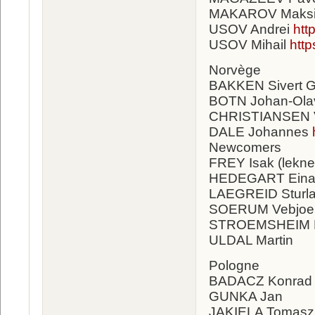
MAKAROV Maks
USOV Andrei
htt
USOV Mihail
htt
Norvège
BAKKEN Sivert Gu
BOTN Johan-Ola
CHRISTIANSEN V
DALE Johannes
Newcomers
FREY Isak (lekne
HEDEGART Eina
LAEGREID Sturl
SOERUM Vebjoe
STROEMSHEIM 
ULDAL Martin
Pologne
BADACZ Konrad
GUNKA Jan
JAKIELA Tomas