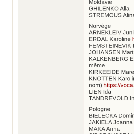
Moldavie
GHILENKO Alla
STREMOUS Alin
Norvège
ARNEKLEIV Juni
ERDAL Karoline
FEMSTEINEVIK R
JOHANSEN Marth
KALKENBERG Em
même
KIRKEEIDE Mar
KNOTTEN Karolin
nom)
https://vo
LIEN Ida
TANDREVOLD Ing
Pologne
BIELECKA Domin
JAKIELA Joanna
MAKA Anna