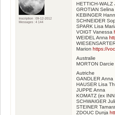
HETTICH-WALZ 
GROTIAN Selin
KEBINGER Han
Inscription : 09-12-2012
SCHNEIDER Sop
Messages : 4 144
SPARK Lisa Mar
VOIGT Vanessa
WEIDEL Anna
ht
WIESENSARTER
Marion
https://v
Australie
MORTON Darcie
Autriche
GANDLER Anna
HAUSER Lisa Th
JUPPE Anna
KOMATZ (ex INN
SCHWAIGER Jul
STEINER Tamar
ZDOUC Dunja
ht