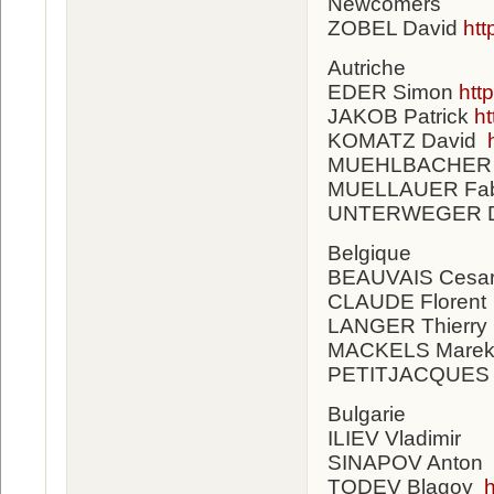
Newcomers
ZOBEL David
ht
Autriche
EDER Simon
htt
JAKOB Patrick
h
KOMATZ David
MUEHLBACHER F
MUELLAUER Fab
UNTERWEGER D
Belgique
BEAUVAIS Cesa
CLAUDE Florent
LANGER Thierry
MACKELS Mare
PETITJACQUES J
Bulgarie
ILIEV Vladimir
SINAPOV Anto
TODEV Blagoy
h