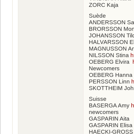
ZORC Kaja
Suède
ANDERSSON Sa
BRORSSON Mo
JOHANSSON Til
HALVARSSON El
MAGNUSSON A
NILSSON Stina
h
OEBERG Elvira
Newcomers
OEBERG Hanna
PERSSON Linn
SKOTTHEIM Jo
Suisse
BASERGA Amy
h
newcomers
GASPARIN Aita
GASPARIN Elisa
HAECKI-GROSS