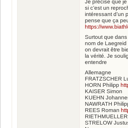
Je précise que je
si c’est un repro
intéressant d’un p
pense que ça peut
https://www.biat
Surtout que dans l
nom de Laegreid 
on devrait être b
la vérité. Je soul
entendre
Allemagne
FRATZSCHER L
HORN Philipp
ht
KAISER Simon
KUEHN Johann
NAWRATH Phili
REES Roman
ht
RIETHMUELLER 
STRELOW Just