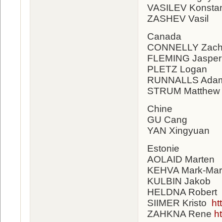
VASILEV Konstan
ZASHEV Vasil
Canada
CONNELLY Zach
FLEMING Jasper
PLETZ Logan
RUNNALLS Ad
STRUM Matthew
Chine
GU Cang
YAN Xingyuan
Estonie
AOLAID Marten
KEHVA Mark-Mar
KULBIN Jakob
HELDNA Robert
SIIMER Kristo
ht
ZAHKNA Rene
h