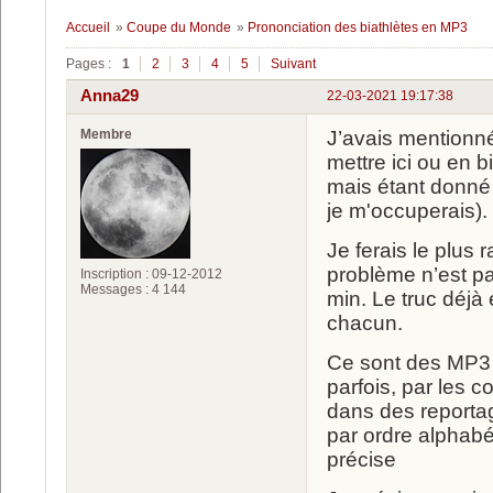
Accueil
»
Coupe du Monde
»
Prononciation des biathlètes en MP3
Pages :
1
2
3
4
5
Suivant
Anna29
22-03-2021 19:17:38
Membre
J’avais mentionné 
mettre ici ou en b
mais étant donné 
je m'occuperais).
Je ferais le plus
problème n’est p
Inscription : 09-12-2012
Messages : 4 144
min. Le truc déjà 
chacun.
Ce sont des MP3 
parfois, par les 
dans des reportag
par ordre alphabét
précise