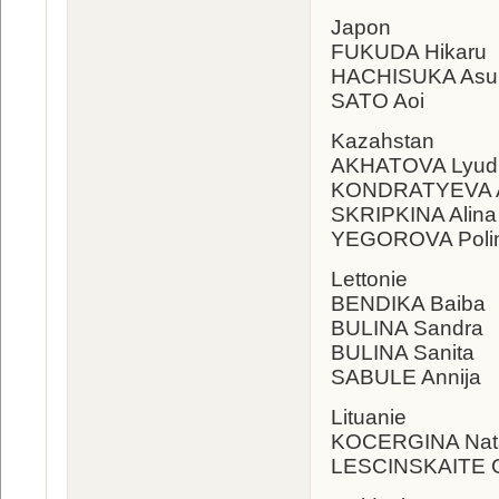
Japon
FUKUDA Hikaru
HACHISUKA As
SATO Aoi
Kazahstan
AKHATOVA Lyud
KONDRATYEVA A
SKRIPKINA Alina
YEGOROVA Poli
Lettonie
BENDIKA Baiba
BULINA Sandra
BULINA Sanita
SABULE Annija
Lituanie
KOCERGINA Nata
LESCINSKAITE G