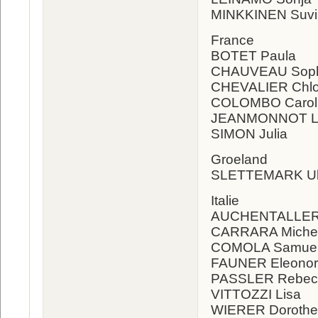
MINKKINEN Suvi
France
BOTET Paula
CHAUVEAU Soph
CHEVALIER Chl
COLOMBO Carol
JEANMONNOT L
SIMON Julia
Groeland
SLETTEMARK Uka
Italie
AUCHENTALLER
CARRARA Miche
COMOLA Samue
FAUNER Eleono
PASSLER Rebec
VITTOZZI Lisa
WIERER Doroth