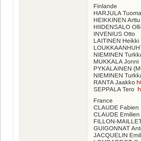
Finlande
HARJULA Tuom
HEIKKINEN Arttu
HIIDENSALO Oll
INVENIUS Otto
LAITINEN Heikki
LOUKKAANHUHTA
NIEMINEN Turkk
MUKKALA Jonni
PYKALAINEN (M
NIEMINEN Turkk
RANTA Jaakko
h
SEPPALA Tero
h
France
CLAUDE Fabien
CLAUDE Emilien
FILLON-MAILLET
GUIGONNAT Ant
JACQUELIN Emil