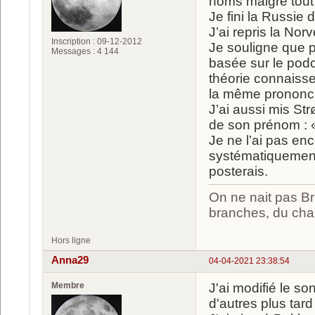
noms malgré tout 
Je fini la Russie
J’ai repris la Nor
Inscription : 09-12-2012
Je souligne que p
Messages : 4 144
basée sur le podc
théorie connaiss
la même prononci
J’ai aussi mis St
de son prénom : 
Je ne l’ai pas en
systématiquement 
posterais.
On ne nait pas Br
branches, du chan
Hors ligne
Anna29
04-04-2021 23:38:54
Membre
J'ai modifié le so
d'autres plus tard