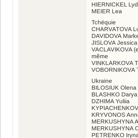
HIERNICKEL Lyd
MEIER Lea
Tchéquie
CHARVATOVA L
DAVIDOVA Mark
JISLOVA Jessi
VACLAVIKOVA (e
même
VINKLARKOVA T
VOBORNIKOVA 
Ukraine
BILOSIUK Olena
BLASHKO Darya
DZHIMA Yuliia
KYPIACHENKOVA
KRYVONOS Ann
MERKUSHYNA An
MERKUSHYNA Ol
PETRENKO Iryn