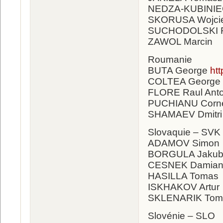
NEDZA-KUBINIE
SKORUSA Wojci
SUCHODOLSKI F
ZAWOL Marcin
Roumanie
BUTA George
ht
COLTEA George 
FLORE Raul Ant
PUCHIANU Corn
SHAMAEV Dmitri
Slovaquie – SVK
ADAMOV Simon
BORGULA Jaku
CESNEK Damia
HASILLA Tomas
ISKHAKOV Artur
SKLENARIK Tom
Slovénie – SLO