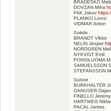
BRADESKO Mati
DOVZAN Miha
h
FAK Jakov
https
PLANKO Lovro
VIDMAR Anton
Suède
BRANDT Viktor
NELIN Jesper
ht
NORDGREN Mel
NYKVIST Emil
PONSILUOMA Ma
SAMUELSSON S
STEFANSSON M
Suisse
BURKHALTER J
DANUSER Dajan
FINELLO Jerem
HARTWEG Nikla
PACAL James