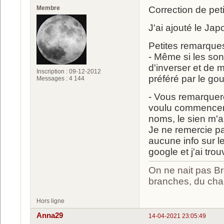
Membre
Correction de pet
J'ai ajouté le Ja
Petites remarques
- Même si les son
d'inverser et de
Inscription : 09-12-2012
préféré par le g
Messages : 4 144
- Vous remarquere
voulu commencer à
noms, le sien m'a
Je ne remercie pa
aucune info sur le
google et j'ai tro
On ne nait pas Br
branches, du chan
Hors ligne
Anna29
14-04-2021 23:05:49