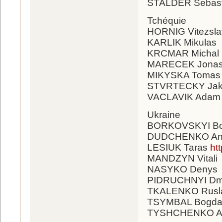
STALDER Sebas
Tchéquie
HORNIG Vitezsl
KARLIK Mikula
KRCMAR Mich
MARECEK Jona
MIKYSKA Toma
STVRTECKY Ja
VACLAVIK Ada
Ukraine
BORKOVSKYI B
DUDCHENKO An
LESIUK Taras
ht
MANDZYN Vitali
NASYKO Denys
PIDRUCHNYI Dm
TKALENKO Rus
TSYMBAL Bogd
TYSHCHENKO A