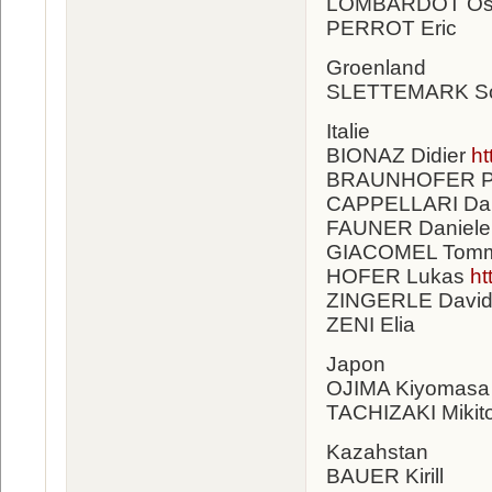
LOMBARDOT Os
PERROT Eric
Groenland
SLETTEMARK S
Italie
BIONAZ Didier
ht
BRAUNHOFER Pa
CAPPELLARI Dan
FAUNER Daniele
GIACOMEL Tom
HOFER Lukas
ht
ZINGERLE Davi
ZENI Elia
Japon
OJIMA Kiyomasa
TACHIZAKI Mikit
Kazahstan
BAUER Kirill