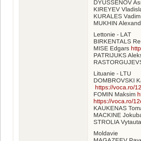
DYUSSENOV As
KIREYEV Vladisl
KURALES Vadim
MUKHIN Alexand
Lettonie - LAT
BIRKENTALS Re
MISE Edgars
htt
PATRIJUKS Ale
RASTORGUJEVS
Lituanie - LTU
DOMBROVSKI K
https://voca.ro/
FOMIN Maksim
h
https://voca.ro/
KAUKENAS Tom
MACKINE Jokub
STROLIA Vytaut
Moldavie
MAGAZEEV Pav