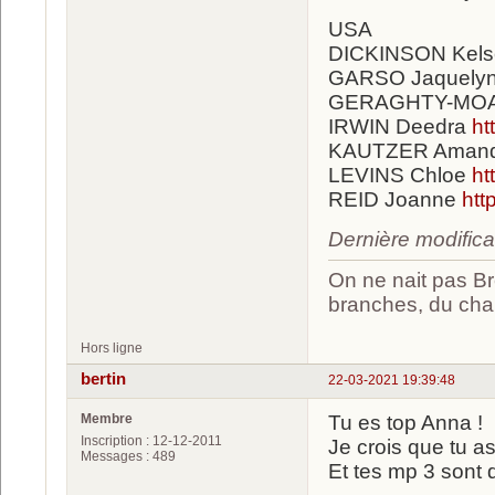
USA
DICKINSON Kels
GARSO Jaquely
GERAGHTY-MOA
IRWIN Deedra
ht
KAUTZER Aman
LEVINS Chloe
ht
REID Joanne
htt
Dernière modific
On ne nait pas Br
branches, du chan
Hors ligne
bertin
22-03-2021 19:39:48
Membre
Tu es top Anna !
Inscription : 12-12-2011
Je crois que tu as
Messages : 489
Et tes mp 3 sont 