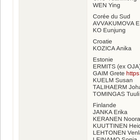
WEN Ying
Corée du Sud
AVVAKUMOVA Ek
KO Eunjung
Croatie
KOZICA Anika
Estonie
ERMITS (ex OJA
GAIM Grete
http
KUELM Susan
TALIHAERM Joh
TOMINGAS Tuuli
Finlande
JANKA Erika
KERANEN Noora
KUUTTINEN Heid
LEHTONEN Venl
LEINAMO Sonja