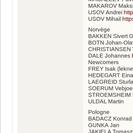
MAKAROV Maks
USOV Andrei
htt
USOV Mihail
htt
Norvège
BAKKEN Sivert Gu
BOTN Johan-Ola
CHRISTIANSEN V
DALE Johannes
Newcomers
FREY Isak (lekne
HEDEGART Eina
LAEGREID Sturl
SOERUM Vebjoe
STROEMSHEIM 
ULDAL Martin
Pologne
BADACZ Konrad
GUNKA Jan
JAKIELA Tomas