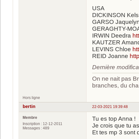
USA
DICKINSON Kels
GARSO Jaquely
GERAGHTY-MOA
IRWIN Deedra
ht
KAUTZER Aman
LEVINS Chloe
ht
REID Joanne
htt
Dernière modific
On ne nait pas Br
branches, du chan
Hors ligne
bertin
22-03-2021 19:39:48
Membre
Tu es top Anna !
Inscription : 12-12-2011
Je crois que tu as
Messages : 489
Et tes mp 3 sont 