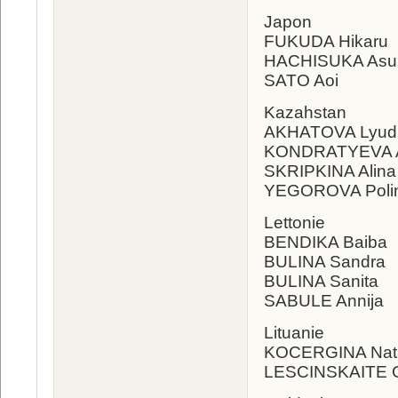
Japon
FUKUDA Hikaru
HACHISUKA As
SATO Aoi
Kazahstan
AKHATOVA Lyud
KONDRATYEVA A
SKRIPKINA Alina
YEGOROVA Poli
Lettonie
BENDIKA Baiba
BULINA Sandra
BULINA Sanita
SABULE Annija
Lituanie
KOCERGINA Nata
LESCINSKAITE G