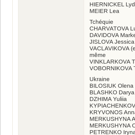
HIERNICKEL Lyd
MEIER Lea
Tchéquie
CHARVATOVA L
DAVIDOVA Mark
JISLOVA Jessi
VACLAVIKOVA (e
même
VINKLARKOVA T
VOBORNIKOVA 
Ukraine
BILOSIUK Olena
BLASHKO Darya
DZHIMA Yuliia
KYPIACHENKOVA
KRYVONOS Ann
MERKUSHYNA An
MERKUSHYNA Ol
PETRENKO Iryn