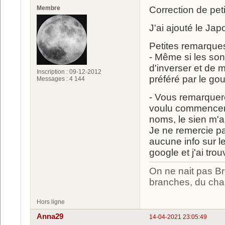
Membre
Correction de pet
J'ai ajouté le Ja
Petites remarques
- Même si les son
d'inverser et de
Inscription : 09-12-2012
préféré par le g
Messages : 4 144
- Vous remarquere
voulu commencer à
noms, le sien m'a
Je ne remercie pa
aucune info sur le
google et j'ai tro
On ne nait pas Br
branches, du chan
Hors ligne
Anna29
14-04-2021 23:05:49