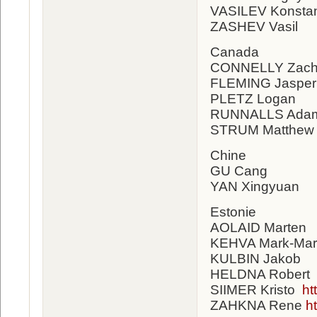
VASILEV Konstan
ZASHEV Vasil
Canada
CONNELLY Zach
FLEMING Jasper
PLETZ Logan
RUNNALLS Ad
STRUM Matthew
Chine
GU Cang
YAN Xingyuan
Estonie
AOLAID Marten
KEHVA Mark-Mar
KULBIN Jakob
HELDNA Robert
SIIMER Kristo
ht
ZAHKNA Rene
h