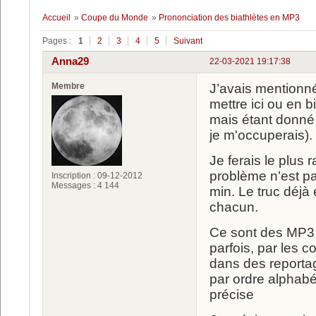
Accueil
»
Coupe du Monde
»
Prononciation des biathlètes en MP3
Pages :
1
2
3
4
5
Suivant
Anna29
22-03-2021 19:17:38
Membre
J’avais mentionné 
mettre ici ou en b
mais étant donné 
je m'occuperais).
Je ferais le plus
problème n’est p
Inscription : 09-12-2012
Messages : 4 144
min. Le truc déjà 
chacun.
Ce sont des MP3 
parfois, par les 
dans des reportag
par ordre alphabét
précise