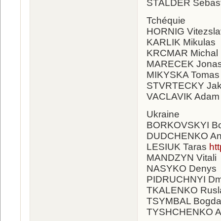
STALDER Sebas
Tchéquie
HORNIG Vitezsl
KARLIK Mikula
KRCMAR Mich
MARECEK Jona
MIKYSKA Toma
STVRTECKY Ja
VACLAVIK Ada
Ukraine
BORKOVSKYI B
DUDCHENKO An
LESIUK Taras
ht
MANDZYN Vitali
NASYKO Denys
PIDRUCHNYI Dm
TKALENKO Rus
TSYMBAL Bogd
TYSHCHENKO A