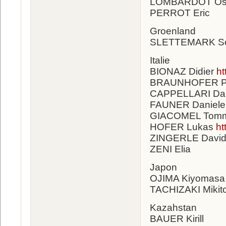
LOMBARDOT Os
PERROT Eric
Groenland
SLETTEMARK S
Italie
BIONAZ Didier
ht
BRAUNHOFER Pa
CAPPELLARI Dan
FAUNER Daniele
GIACOMEL Tom
HOFER Lukas
ht
ZINGERLE Davi
ZENI Elia
Japon
OJIMA Kiyomasa
TACHIZAKI Mikit
Kazahstan
BAUER Kirill