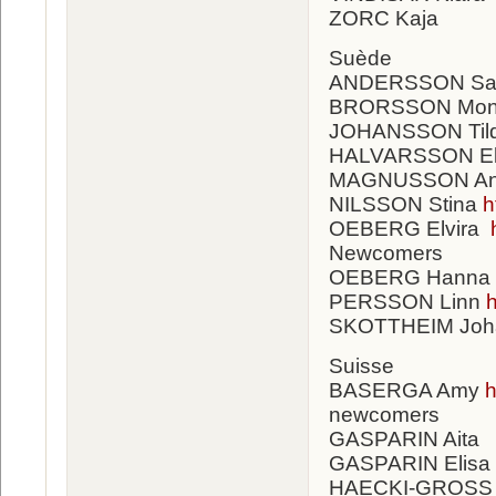
ZORC Kaja
Suède
ANDERSSON Sa
BRORSSON Mo
JOHANSSON Til
HALVARSSON El
MAGNUSSON A
NILSSON Stina
h
OEBERG Elvira
Newcomers
OEBERG Hanna
PERSSON Linn
SKOTTHEIM Jo
Suisse
BASERGA Amy
h
newcomers
GASPARIN Aita
GASPARIN Elisa
HAECKI-GROSS