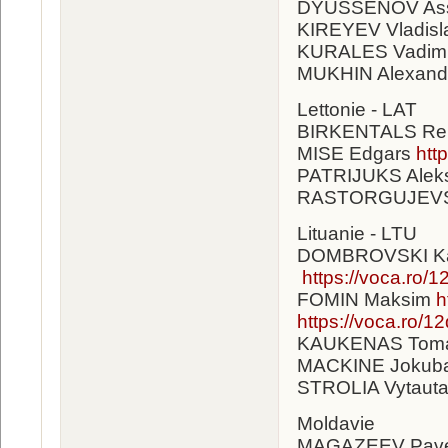
DYUSSENOV As
KIREYEV Vladisl
KURALES Vadim
MUKHIN Alexand
Lettonie - LAT
BIRKENTALS Re
MISE Edgars
htt
PATRIJUKS Ale
RASTORGUJEVS
Lituanie - LTU
DOMBROVSKI K
https://voca.ro/
FOMIN Maksim
h
https://voca.ro/
KAUKENAS Tom
MACKINE Jokub
STROLIA Vytaut
Moldavie
MAGAZEEV Pav