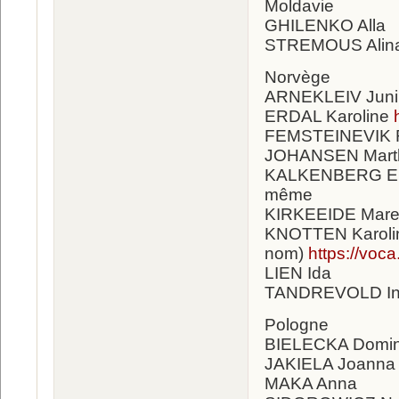
Moldavie
GHILENKO Alla
STREMOUS Alin
Norvège
ARNEKLEIV Juni
ERDAL Karoline
FEMSTEINEVIK R
JOHANSEN Marth
KALKENBERG Em
même
KIRKEEIDE Mar
KNOTTEN Karolin
nom)
https://vo
LIEN Ida
TANDREVOLD Ing
Pologne
BIELECKA Domin
JAKIELA Joanna
MAKA Anna