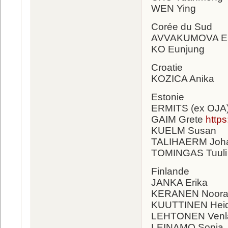
WEN Ying
Corée du Sud
AVVAKUMOVA Ek
KO Eunjung
Croatie
KOZICA Anika
Estonie
ERMITS (ex OJA
GAIM Grete
http
KUELM Susan
TALIHAERM Joh
TOMINGAS Tuuli
Finlande
JANKA Erika
KERANEN Noora
KUUTTINEN Heid
LEHTONEN Venl
LEINAMO Sonja