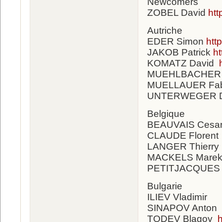
Newcomers
ZOBEL David
ht
Autriche
EDER Simon
htt
JAKOB Patrick
h
KOMATZ David
MUEHLBACHER F
MUELLAUER Fab
UNTERWEGER D
Belgique
BEAUVAIS Cesa
CLAUDE Florent
LANGER Thierry
MACKELS Mare
PETITJACQUES J
Bulgarie
ILIEV Vladimir
SINAPOV Anto
TODEV Blagoy
h