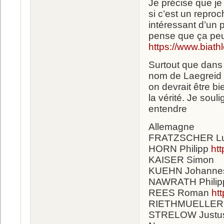
Je précise que je
si c’est un repro
intéressant d’un p
pense que ça peut
https://www.biat
Surtout que dans l
nom de Laegreid 
on devrait être b
la vérité. Je soul
entendre
Allemagne
FRATZSCHER L
HORN Philipp
ht
KAISER Simon
KUEHN Johann
NAWRATH Phili
REES Roman
ht
RIETHMUELLER 
STRELOW Just