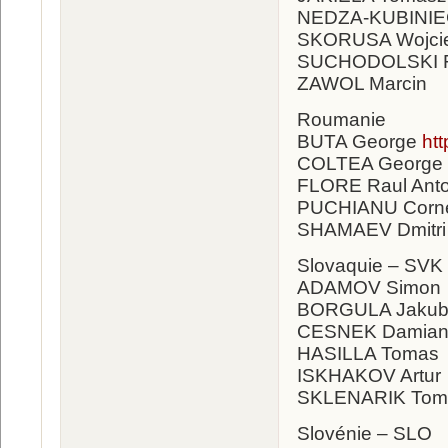
NEDZA-KUBINIE
SKORUSA Wojci
SUCHODOLSKI F
ZAWOL Marcin
Roumanie
BUTA George
ht
COLTEA George 
FLORE Raul Ant
PUCHIANU Corn
SHAMAEV Dmitri
Slovaquie – SVK
ADAMOV Simon
BORGULA Jaku
CESNEK Damia
HASILLA Tomas
ISKHAKOV Artur
SKLENARIK Tom
Slovénie – SLO