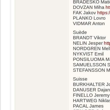
BRADESKO Mati
DOVZAN Miha
h
FAK Jakov
https
PLANKO Lovro
VIDMAR Anton
Suède
BRANDT Viktor
NELIN Jesper
ht
NORDGREN Mel
NYKVIST Emil
PONSILUOMA Ma
SAMUELSSON S
STEFANSSON M
Suisse
BURKHALTER J
DANUSER Dajan
FINELLO Jerem
HARTWEG Nikla
PACAL James