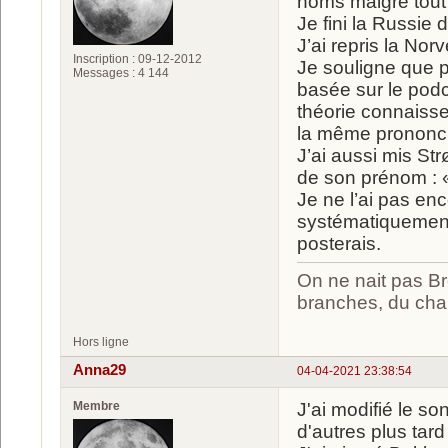
noms malgré tout 
Je fini la Russie
J’ai repris la Nor
Inscription : 09-12-2012
Je souligne que p
Messages : 4 144
basée sur le podc
théorie connaiss
la même prononci
J’ai aussi mis St
de son prénom : 
Je ne l’ai pas en
systématiquement 
posterais.
On ne nait pas Br
branches, du chan
Hors ligne
Anna29
04-04-2021 23:38:54
Membre
J'ai modifié le so
d'autres plus tard