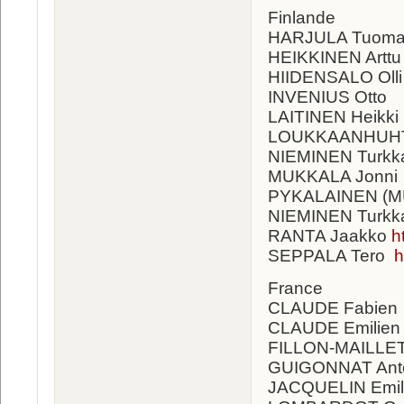
Finlande
HARJULA Tuom
HEIKKINEN Arttu
HIIDENSALO Oll
INVENIUS Otto
LAITINEN Heikki
LOUKKAANHUHTA
NIEMINEN Turkk
MUKKALA Jonni
PYKALAINEN (M
NIEMINEN Turkk
RANTA Jaakko
h
SEPPALA Tero
h
France
CLAUDE Fabien
CLAUDE Emilien
FILLON-MAILLET
GUIGONNAT Ant
JACQUELIN Emil