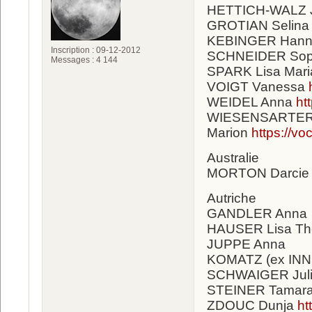
HETTICH-WALZ 
GROTIAN Selin
KEBINGER Han
Inscription : 09-12-2012
SCHNEIDER Sop
Messages : 4 144
SPARK Lisa Mar
VOIGT Vanessa
WEIDEL Anna
ht
WIESENSARTER
Marion
https://v
Australie
MORTON Darcie
Autriche
GANDLER Anna
HAUSER Lisa Th
JUPPE Anna
KOMATZ (ex INN
SCHWAIGER Jul
STEINER Tamar
ZDOUC Dunja
ht