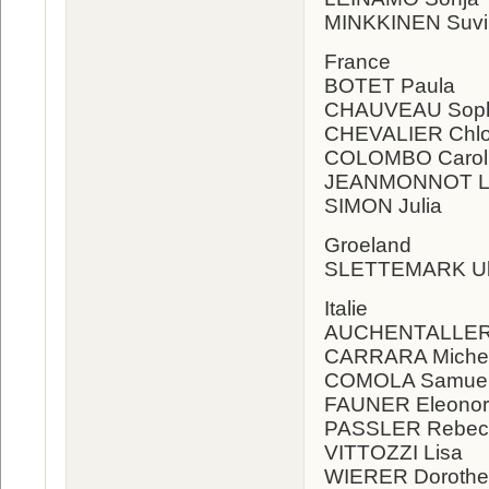
MINKKINEN Suvi
France
BOTET Paula
CHAUVEAU Soph
CHEVALIER Chl
COLOMBO Carol
JEANMONNOT L
SIMON Julia
Groeland
SLETTEMARK Uka
Italie
AUCHENTALLER
CARRARA Miche
COMOLA Samue
FAUNER Eleono
PASSLER Rebec
VITTOZZI Lisa
WIERER Doroth