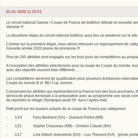
02-01-2020 11:25:51
Le circuit national Samse / Coupe de France de biathlon débute la nouvelle 
Vanoise !!!
La deuxième étape du circuit national biathlon aura lieu ce weekend sur le sit
Comme sur la première étape, nous allons retrouver un regroupement de catégo
nouvelle année 2020 pleine de promesse !!!
Plus de 265 athlètes sont engagés sur les trois jours de compétitions au progra
A l’exception des athlètes sélectionnés pour la coupe du Coupe du monde, tout
avec des objectifs souvent bien différents ….
Les compétitions serviront de qualification pour plusieurs échéances internati
Coupe du monde B et IBU Cup Juniors.
Concernant les athlètes qui représenteront la France lors des tous prochains
servira de phase terminale à la préparation avec au programme une seule compé
de rejoindre le village Olympique jeudi 09 dans l’après-midi.
Petit point sur les leaders actuels de la coupe de France par catégories/
- U19 Fany Bertrand (SA) – Guiraud-Poillot (MB)
- U21 Sophie Chauveau (MB) – Emilien Claude (MV)
- U17 Lola Gilbert Jeanselme (DA) – Lou Thievent (DA) (photo jointe