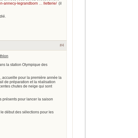
on-annecy-legrandborn … lletterie/
(il
dié.
#4
thlon
ans la station Olympique des
 accueille pour la première année la
l de préparation et la réalisation
écentes chutes de neige qui sont
s présents pour lancer la saison
le début des sélections pour les