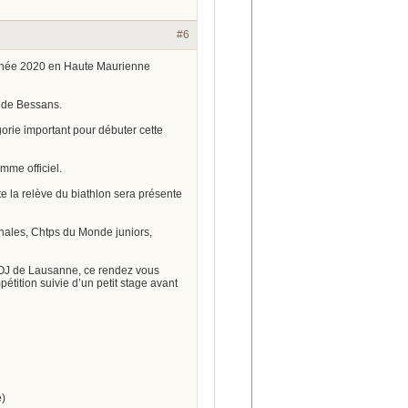
#6
année 2020 en Haute Maurienne
e de Bessans.
rie important pour débuter cette
mme officiel.
e la relève du biathlon sera présente
onales, Chtps du Monde juniors,
 JOJ de Lausanne, ce rendez vous
tition suivie d’un petit stage avant
)