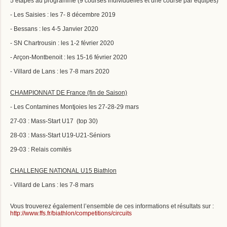
5 étapes au programme (9 courses individuelles et une course par équipes)
- Les Saisies : les 7- 8 décembre 2019
- Bessans : les 4-5 Janvier 2020
- SN Chartrousin : les 1-2 février 2020
- Arçon-Montbenoit : les 15-16 février 2020
- Villard de Lans : les 7-8 mars 2020
CHAMPIONNAT DE France (fin de Saison)
- Les Contamines Montjoies les 27-28-29 mars
27-03 : Mass-Start U17 (top 30)
28-03 : Mass-Start U19-U21-Séniors
29-03 : Relais comités
CHALLENGE NATIONAL U15 Biathlon
- Villard de Lans : les 7-8 mars
Vous trouverez également l’ensemble de ces informations et résultats sur :
http://www.ffs.fr/biathlon/competitions/circuits