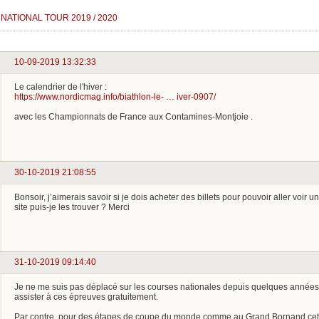
NATIONAL TOUR 2019 / 2020
10-09-2019 13:32:33
Le calendrier de l'hiver :
https://www.nordicmag.info/biathlon-le- … iver-0907/
avec les Championnats de France aux Contamines-Montjoie .
30-10-2019 21:08:55
Bonsoir, j’aimerais savoir si je dois acheter des billets pour pouvoir aller voir 
site puis-je les trouver ? Merci
31-10-2019 09:14:40
Je ne me suis pas déplacé sur les courses nationales depuis quelques anné
assister à ces épreuves gratuitement.
Par contre, pour des étapes de coupe du monde comme au Grand Bornand cett