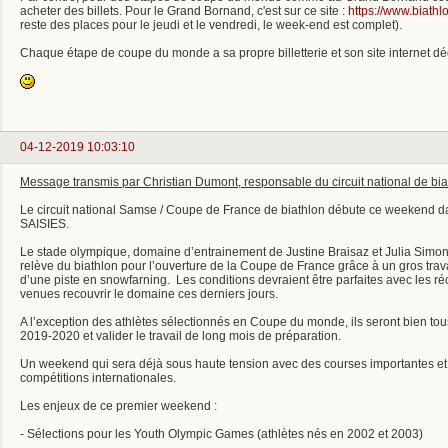
acheter des billets. Pour le Grand Bornand, c'est sur ce site :
https://www.biathl
reste des places pour le jeudi et le vendredi, le week-end est complet).
Chaque étape de coupe du monde a sa propre billetterie et son site internet dé
04-12-2019 10:03:10
Message transmis par Christian Dumont, responsable du circuit national de bia
Le circuit national Samse / Coupe de France de biathlon débute ce weekend d
SAISIES.
Le stade olympique, domaine d’entrainement de Justine Braisaz et Julia Simon,
relève du biathlon pour l’ouverture de la Coupe de France grâce à un gros travai
d’une piste en snowfarning. Les conditions devraient être parfaites avec les r
venues recouvrir le domaine ces derniers jours.
A l’exception des athlètes sélectionnés en Coupe du monde, ils seront bien tou
2019-2020 et valider le travail de long mois de préparation.
Un weekend qui sera déjà sous haute tension avec des courses importantes et 
compétitions internationales.
Les enjeux de ce premier weekend :
- Sélections pour les Youth Olympic Games (athlètes nés en 2002 et 2003)