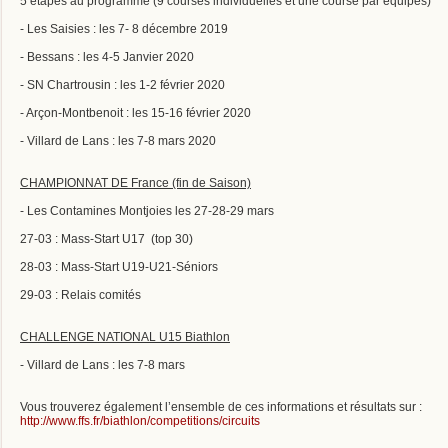
5 étapes au programme (9 courses individuelles et une course par équipes)
- Les Saisies : les 7- 8 décembre 2019
- Bessans : les 4-5 Janvier 2020
- SN Chartrousin : les 1-2 février 2020
- Arçon-Montbenoit : les 15-16 février 2020
- Villard de Lans : les 7-8 mars 2020
CHAMPIONNAT DE France (fin de Saison)
- Les Contamines Montjoies les 27-28-29 mars
27-03 : Mass-Start U17 (top 30)
28-03 : Mass-Start U19-U21-Séniors
29-03 : Relais comités
CHALLENGE NATIONAL U15 Biathlon
- Villard de Lans : les 7-8 mars
Vous trouverez également l’ensemble de ces informations et résultats sur :
http://www.ffs.fr/biathlon/competitions/circuits