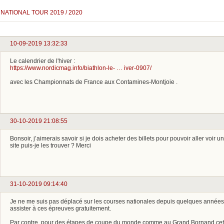
NATIONAL TOUR 2019 / 2020
10-09-2019 13:32:33
Le calendrier de l'hiver :
https://www.nordicmag.info/biathlon-le- … iver-0907/
avec les Championnats de France aux Contamines-Montjoie .
30-10-2019 21:08:55
Bonsoir, j’aimerais savoir si je dois acheter des billets pour pouvoir aller voir 
site puis-je les trouver ? Merci
31-10-2019 09:14:40
Je ne me suis pas déplacé sur les courses nationales depuis quelques anné
assister à ces épreuves gratuitement.
Par contre, pour des étapes de coupe du monde comme au Grand Bornand cett