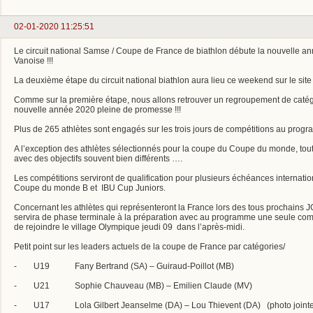
02-01-2020 11:25:51
Le circuit national Samse / Coupe de France de biathlon débute la nouvelle 
Vanoise !!!
La deuxième étape du circuit national biathlon aura lieu ce weekend sur le sit
Comme sur la première étape, nous allons retrouver un regroupement de catégo
nouvelle année 2020 pleine de promesse !!!
Plus de 265 athlètes sont engagés sur les trois jours de compétitions au progra
A l’exception des athlètes sélectionnés pour la coupe du Coupe du monde, tout
avec des objectifs souvent bien différents ….
Les compétitions serviront de qualification pour plusieurs échéances internati
Coupe du monde B et IBU Cup Juniors.
Concernant les athlètes qui représenteront la France lors des tous prochains
servira de phase terminale à la préparation avec au programme une seule compé
de rejoindre le village Olympique jeudi 09 dans l’après-midi.
Petit point sur les leaders actuels de la coupe de France par catégories/
- U19 Fany Bertrand (SA) – Guiraud-Poillot (MB)
- U21 Sophie Chauveau (MB) – Emilien Claude (MV)
- U17 Lola Gilbert Jeanselme (DA) – Lou Thievent (DA) (photo jointe