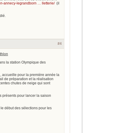
on-annecy-legrandborn … lletterie/
(il
dié.
#4
thlon
ans la station Olympique des
 accueille pour la première année la
l de préparation et la réalisation
écentes chutes de neige qui sont
s présents pour lancer la saison
le début des sélections pour les