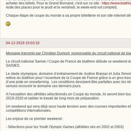
acheter des billets. Pour le Grand Bornand, c'est sur ce site :
https://www.biathl
reste des places pour le jeudi et le vendredi, le week-end est complet).
Chaque étape de coupe du monde a sa propre billetterie et son site internet dé
04-12-2019 10:03:10
Message transmis par Christian Dumont, responsable du circuit national de bia
Le circuit national Samse / Coupe de France de biathlon débute ce weekend d
SAISIES.
Le stade olympique, domaine d’entrainement de Justine Braisaz et Julia Simon,
relève du biathlon pour l’ouverture de la Coupe de France grâce à un gros travai
d’une piste en snowfarning. Les conditions devraient être parfaites avec les r
venues recouvrir le domaine ces derniers jours.
A l’exception des athlètes sélectionnés en Coupe du monde, ils seront bien tou
2019-2020 et valider le travail de long mois de préparation.
Un weekend qui sera déjà sous haute tension avec des courses importantes et 
compétitions internationales.
Les enjeux de ce premier weekend :
- Sélections pour les Youth Olympic Games (athlètes nés en 2002 et 2003)