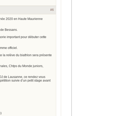
#6
année 2020 en Haute Maurienne
e de Bessans.
rie important pour débuter cette
mme officiel.
e la relève du biathlon sera présente
onales, Chtps du Monde juniors,
 JOJ de Lausanne, ce rendez vous
tition suivie d’un petit stage avant
)