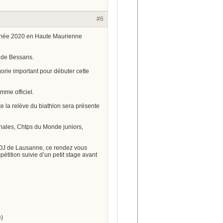
#6
année 2020 en Haute Maurienne
e de Bessans.
rie important pour débuter cette
mme officiel.
e la relève du biathlon sera présente
onales, Chtps du Monde juniors,
 JOJ de Lausanne, ce rendez vous
tition suivie d’un petit stage avant
)