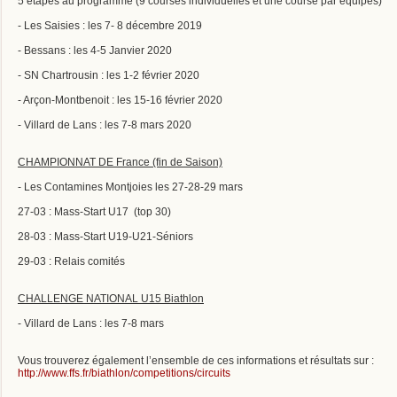
5 étapes au programme (9 courses individuelles et une course par équipes)
- Les Saisies : les 7- 8 décembre 2019
- Bessans : les 4-5 Janvier 2020
- SN Chartrousin : les 1-2 février 2020
- Arçon-Montbenoit : les 15-16 février 2020
- Villard de Lans : les 7-8 mars 2020
CHAMPIONNAT DE France (fin de Saison)
- Les Contamines Montjoies les 27-28-29 mars
27-03 : Mass-Start U17 (top 30)
28-03 : Mass-Start U19-U21-Séniors
29-03 : Relais comités
CHALLENGE NATIONAL U15 Biathlon
- Villard de Lans : les 7-8 mars
Vous trouverez également l’ensemble de ces informations et résultats sur :
http://www.ffs.fr/biathlon/competitions/circuits