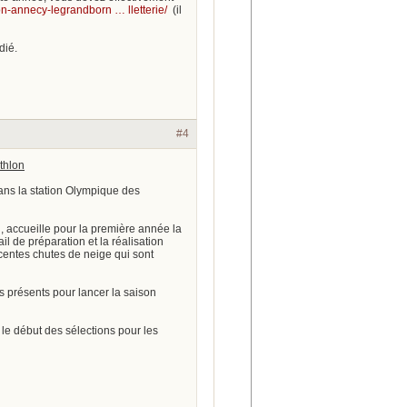
on-annecy-legrandborn … lletterie/
(il
dié.
#4
thlon
ans la station Olympique des
 accueille pour la première année la
l de préparation et la réalisation
écentes chutes de neige qui sont
s présents pour lancer la saison
le début des sélections pour les