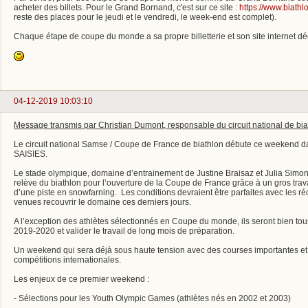
acheter des billets. Pour le Grand Bornand, c'est sur ce site :
https://www.biathl
reste des places pour le jeudi et le vendredi, le week-end est complet).
Chaque étape de coupe du monde a sa propre billetterie et son site internet dé
04-12-2019 10:03:10
Message transmis par Christian Dumont, responsable du circuit national de bia
Le circuit national Samse / Coupe de France de biathlon débute ce weekend d
SAISIES.
Le stade olympique, domaine d’entrainement de Justine Braisaz et Julia Simon,
relève du biathlon pour l’ouverture de la Coupe de France grâce à un gros travai
d’une piste en snowfarning. Les conditions devraient être parfaites avec les r
venues recouvrir le domaine ces derniers jours.
A l’exception des athlètes sélectionnés en Coupe du monde, ils seront bien tou
2019-2020 et valider le travail de long mois de préparation.
Un weekend qui sera déjà sous haute tension avec des courses importantes et 
compétitions internationales.
Les enjeux de ce premier weekend :
- Sélections pour les Youth Olympic Games (athlètes nés en 2002 et 2003)