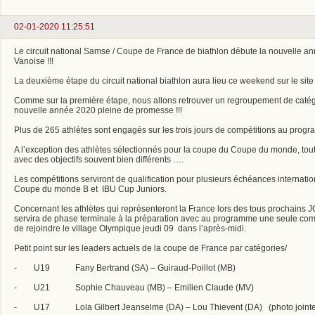
02-01-2020 11:25:51
Le circuit national Samse / Coupe de France de biathlon débute la nouvelle 
Vanoise !!!
La deuxième étape du circuit national biathlon aura lieu ce weekend sur le sit
Comme sur la première étape, nous allons retrouver un regroupement de catégo
nouvelle année 2020 pleine de promesse !!!
Plus de 265 athlètes sont engagés sur les trois jours de compétitions au progra
A l’exception des athlètes sélectionnés pour la coupe du Coupe du monde, tout
avec des objectifs souvent bien différents ….
Les compétitions serviront de qualification pour plusieurs échéances internati
Coupe du monde B et IBU Cup Juniors.
Concernant les athlètes qui représenteront la France lors des tous prochains
servira de phase terminale à la préparation avec au programme une seule compé
de rejoindre le village Olympique jeudi 09 dans l’après-midi.
Petit point sur les leaders actuels de la coupe de France par catégories/
- U19 Fany Bertrand (SA) – Guiraud-Poillot (MB)
- U21 Sophie Chauveau (MB) – Emilien Claude (MV)
- U17 Lola Gilbert Jeanselme (DA) – Lou Thievent (DA) (photo jointe