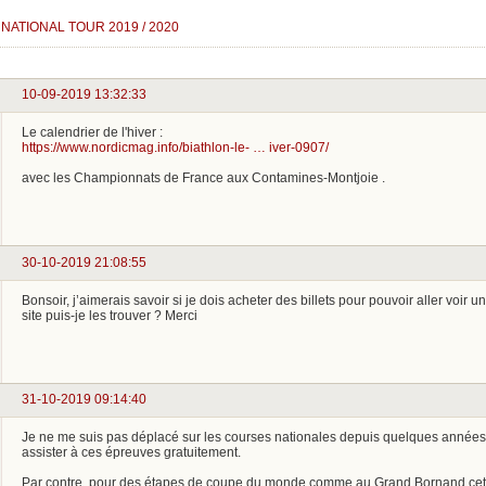
NATIONAL TOUR 2019 / 2020
10-09-2019 13:32:33
Le calendrier de l'hiver :
https://www.nordicmag.info/biathlon-le- … iver-0907/
avec les Championnats de France aux Contamines-Montjoie .
30-10-2019 21:08:55
Bonsoir, j’aimerais savoir si je dois acheter des billets pour pouvoir aller voir 
site puis-je les trouver ? Merci
31-10-2019 09:14:40
Je ne me suis pas déplacé sur les courses nationales depuis quelques anné
assister à ces épreuves gratuitement.
Par contre, pour des étapes de coupe du monde comme au Grand Bornand cett