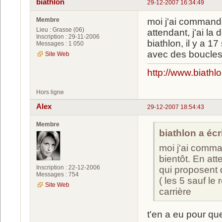
biathlon
29-12-2007 16:34:49
Membre
moi j'ai commandé
Lieu : Grasse (06)
attendant, j'ai l
Inscription : 29-11-2006
biathlon, il y a 17
Messages : 1 050
avec des boucles 
Site Web
http://www.biathl
Hors ligne
Alex
29-12-2007 18:54:43
Membre
biathlon a écri
moi j'ai comma
bientôt. En att
Inscription : 22-12-2006
qui proposent d
Messages : 754
( les 5 sauf le
Site Web
carrière
t'en a eu pour que