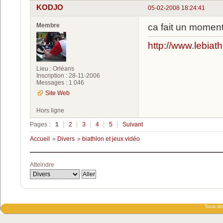
KODJO
05-02-2008 18:24:41
Membre
ca fait un moment 
http://www.lebiath
Lieu : Orléans
Inscription : 28-11-2006
Messages : 1 046
Site Web
Hors ligne
Pages :
1
2
3
4
5
Suivant
Accueil
»
Divers
»
biathlon et jeux vidéo
Atteindre
Tous dro