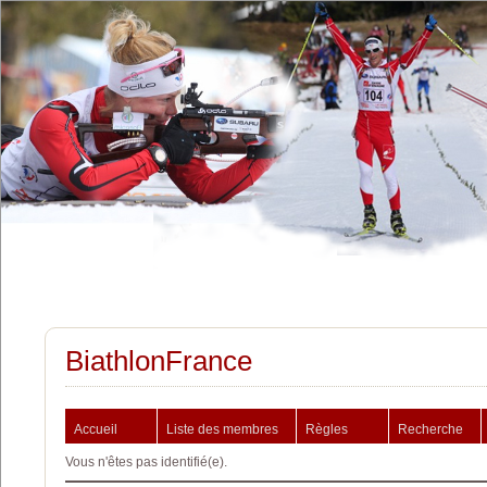
BiathlonFrance
Accueil
Liste des membres
Règles
Recherche
Vous n'êtes pas identifié(e).