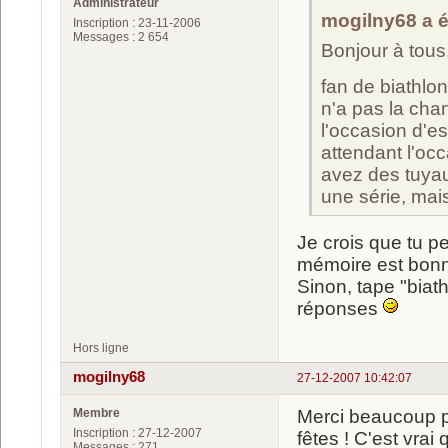
Administrateur
mogilny68 a éc
Inscription : 23-11-2006
Messages : 2 654
Bonjour à tous
fan de biathlo
n'a pas la chan
l'occasion d'es
attendant l'occ
avez des tuyau
une série, mai
Je crois que tu p
mémoire est bon
Sinon, tape "biat
réponses
Hors ligne
mogilny68
27-12-2007 10:42:07
Membre
Merci beaucoup p
Inscription : 27-12-2007
fêtes ! C'est vrai
Messages : 271