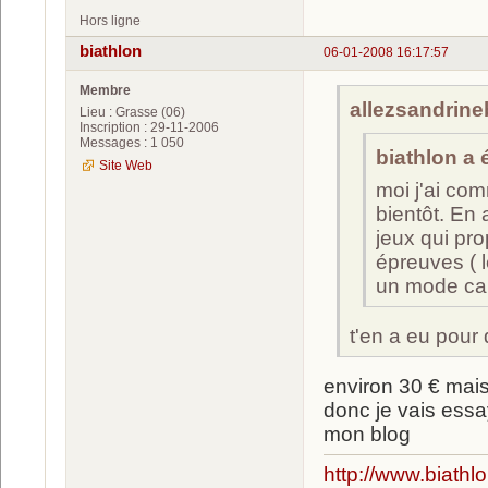
Hors ligne
biathlon
06-01-2008 16:17:57
Membre
allezsandrineba
Lieu : Grasse (06)
Inscription : 29-11-2006
Messages : 1 050
biathlon a é
Site Web
moi j'ai co
bientôt. En 
jeux qui pro
épreuves ( l
un mode car
t'en a eu pour 
environ 30 € mai
donc je vais essay
mon blog
http://www.biathl