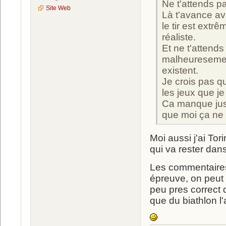
Ne t'attends pa
Site Web
Là t'avance ave
le tir est extr
réaliste.
Et ne t'attends
malheuresemen
existent.
Je crois pas qu
les jeux que je
Ca manque just
que moi ça ne
Moi aussi j'ai Tor
qui va rester da
Les commentaires 
épreuve, on peut 
peu pres correct 
que du biathlon l'