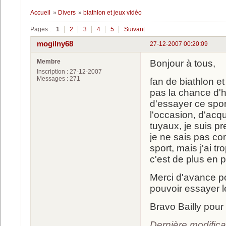
Accueil
»
Divers
»
biathlon et jeux vidéo
Pages :
1
2
3
4
5
Suivant
mogilny68
27-12-2007 00:20:09
Membre
Bonjour à tous,
Inscription : 27-12-2007
Messages : 271
fan de biathlon e
pas la chance d'h
d'essayer ce sport
l'occasion, d'acq
tuyaux, je suis p
je ne sais pas co
sport, mais j'ai t
c'est de plus en p
Merci d'avance po
pouvoir essayer l
Bravo Bailly pour c
Dernière modific