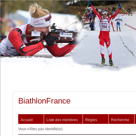
BiathlonFrance
Accueil
Liste des membres
Règles
Recherche
Vous n'êtes pas identifié(e).