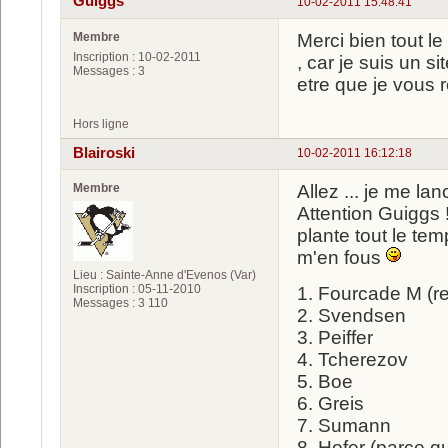
Guiggs
10-02-2011 15:48:41
Membre
Merci bien tout l
Inscription : 10-02-2011
, car je suis un s
Messages : 3
etre que je vous 
Hors ligne
Blairoski
10-02-2011 16:12:18
Membre
Allez ... je me la
Attention Guiggs !
plante tout le t
m'en fous
Lieu : Sainte-Anne d'Evenos (Var)
Inscription : 05-11-2010
1. Fourcade M (r
Messages : 3 110
2. Svendsen
3. Peiffer
4. Tcherezov
5. Boe
6. Greis
7. Sumann
8. Hofer (parce qu