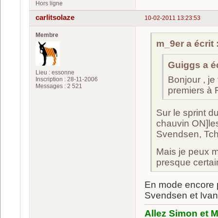
Hors ligne
carlitsolaze
10-02-2011 13:23:53
Membre
m_9er a écrit 
Guiggs a éc
Lieu : essonne
Bonjour , je
Inscription : 28-11-2006
Messages : 2 521
premiers à 
Sur le sprint d
chauvin ON]les
Svendsen, Tche
Mais je peux me
presque certa
En mode encore pl
Svendsen et Iva
Allez Simon et M