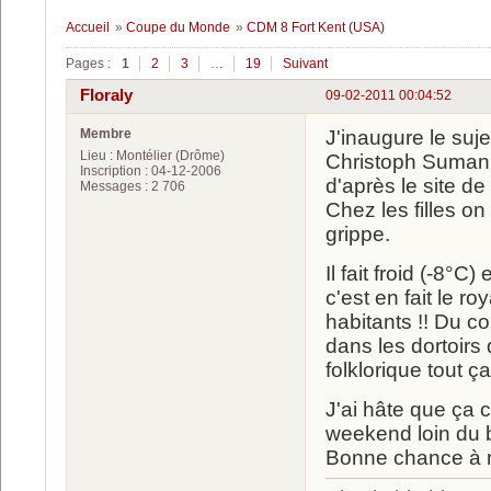
Accueil
»
Coupe du Monde
»
CDM 8 Fort Kent (USA)
Pages :
1
2
3
…
19
Suivant
Floraly
09-02-2011 00:04:52
Membre
J'inaugure le suj
Lieu : Montélier (Drôme)
Christoph Sumann
Inscription : 04-12-2006
d'après le site de 
Messages : 2 706
Chez les filles o
grippe.
Il fait froid (-8°
c'est en fait le 
habitants !! Du c
dans les dortoirs
folklorique tout ça
J'ai hâte que ça 
weekend loin du b
Bonne chance à n