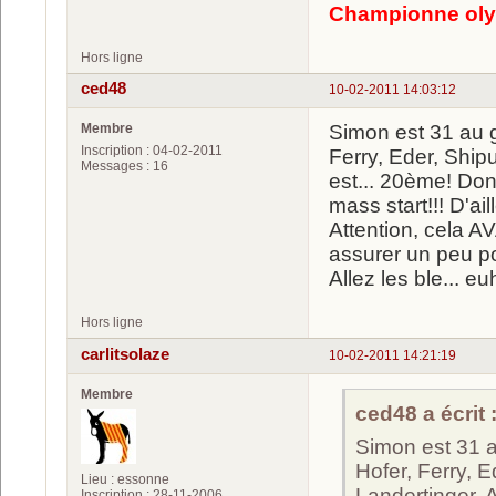
Championne oly
Hors ligne
ced48
10-02-2011 14:03:12
Membre
Simon est 31 au g
Inscription : 04-02-2011
Ferry, Eder, Shipu
Messages : 16
est... 20ème! Donc
mass start!!! D'ai
Attention, cela A
assurer un peu pou
Allez les ble... eu
Hors ligne
carlitsolaze
10-02-2011 14:21:19
Membre
ced48 a écrit 
Simon est 31 a
Hofer, Ferry, E
Lieu : essonne
Landertinger, A
Inscription : 28-11-2006