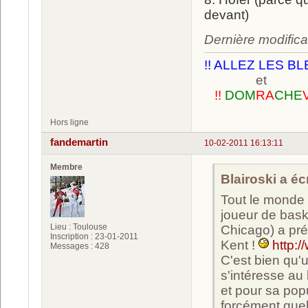
devant)
Dernière modifica
!! ALLEZ LES BL
et
!!
DOM
RA
CHE
Hors ligne
fandemartin
10-02-2011 16:13:11
Membre
Blairoski a écr
Tout le monde 
joueur de bask
Lieu : Toulouse
Chicago) a pré
Inscription : 23-01-2011
Kent !
http:
Messages : 428
C'est bien qu'
s'intéresse au 
et pour sa pop
forcément quel