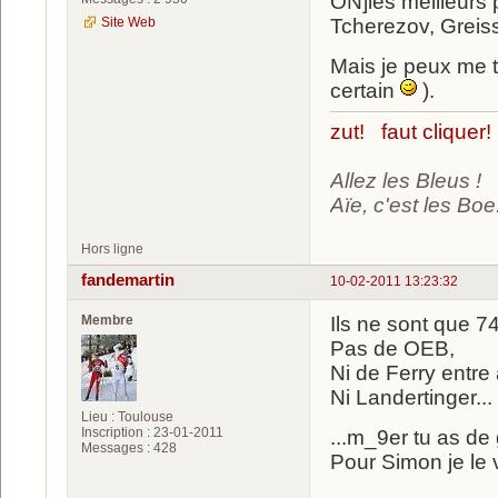
ON]les meilleurs
Site Web
Tcherezov, Greis
Mais je peux me tr
certain
).
zut! faut cliquer!
Allez les Bleus !
Aïe, c'est les Boe.
Hors ligne
fandemartin
10-02-2011 13:23:32
Membre
Ils ne sont que 7
Pas de OEB,
Ni de Ferry entre 
Ni Landertinger...
Lieu : Toulouse
Inscription : 23-01-2011
...m_9er tu as de
Messages : 428
Pour Simon je le v