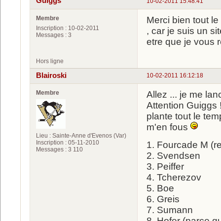
Guiggs
10-02-2011 15:48:41
Membre
Merci bien tout l
Inscription : 10-02-2011
, car je suis un s
Messages : 3
etre que je vous 
Hors ligne
Blairoski
10-02-2011 16:12:18
Membre
Allez ... je me la
Attention Guiggs !
plante tout le t
m'en fous
Lieu : Sainte-Anne d'Evenos (Var)
Inscription : 05-11-2010
1. Fourcade M (r
Messages : 3 110
2. Svendsen
3. Peiffer
4. Tcherezov
5. Boe
6. Greis
7. Sumann
8. Hofer (parce qu