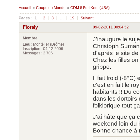
Accueil
»
Coupe du Monde
»
CDM 8 Fort Kent (USA)
Pages :
1
2
3
…
19
Suivant
Floraly
09-02-2011 00:04:52
Membre
J'inaugure le suj
Lieu : Montélier (Drôme)
Christoph Sumann
Inscription : 04-12-2006
d'après le site de 
Messages : 2 706
Chez les filles o
grippe.
Il fait froid (-8°
c'est en fait le 
habitants !! Du c
dans les dortoirs
folklorique tout ça
J'ai hâte que ça 
weekend loin du b
Bonne chance à n