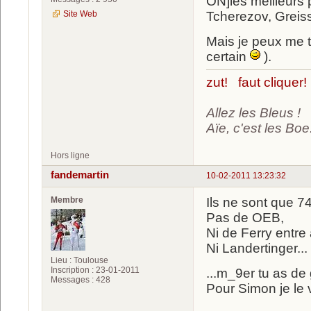
ON]les meilleurs
Site Web
Tcherezov, Greis
Mais je peux me tr
certain
).
zut! faut cliquer!
Allez les Bleus !
Aïe, c'est les Boe.
Hors ligne
fandemartin
10-02-2011 13:23:32
Membre
Ils ne sont que 7
Pas de OEB,
Ni de Ferry entre 
Ni Landertinger...
Lieu : Toulouse
Inscription : 23-01-2011
...m_9er tu as de
Messages : 428
Pour Simon je le v