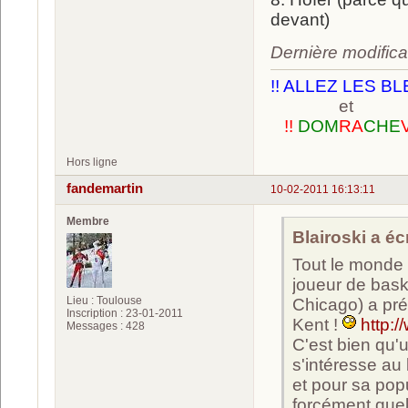
devant)
Dernière modifica
!! ALLEZ LES BL
et
!!
DOM
RA
CHE
Hors ligne
fandemartin
10-02-2011 16:13:11
Membre
Blairoski a écr
Tout le monde 
joueur de bask
Lieu : Toulouse
Chicago) a pré
Inscription : 23-01-2011
Kent !
http:
Messages : 428
C'est bien qu'
s'intéresse au 
et pour sa pop
forcément quel