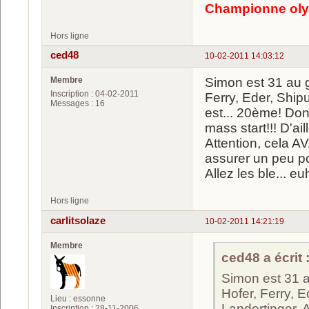
Championne oly
Hors ligne
ced48
10-02-2011 14:03:12
Membre
Simon est 31 au g
Inscription : 04-02-2011
Ferry, Eder, Shipu
Messages : 16
est... 20ème! Donc
mass start!!! D'ai
Attention, cela A
assurer un peu pou
Allez les ble... eu
Hors ligne
carlitsolaze
10-02-2011 14:21:19
Membre
ced48 a écrit 
Simon est 31 a
Hofer, Ferry, E
Lieu : essonne
Landertinger, A
Inscription : 28-11-2006