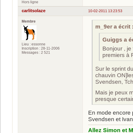
Hors ligne
carlitsolaze
10-02-2011 13:23:53
Membre
m_9er a écrit 
Guiggs a éc
Lieu : essonne
Bonjour , je
Inscription : 28-11-2006
Messages : 2 521
premiers à 
Sur le sprint d
chauvin ON]les
Svendsen, Tche
Mais je peux me
presque certa
En mode encore pl
Svendsen et Iva
Allez Simon et M