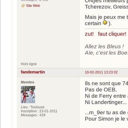
ON]les meilleurs
Site Web
Tcherezov, Greis
Mais je peux me tr
certain
).
zut! faut cliquer!
Allez les Bleus !
Aïe, c'est les Boe.
Hors ligne
fandemartin
10-02-2011 13:23:32
Membre
Ils ne sont que 7
Pas de OEB,
Ni de Ferry entre 
Ni Landertinger...
Lieu : Toulouse
Inscription : 23-01-2011
...m_9er tu as de
Messages : 428
Pour Simon je le v