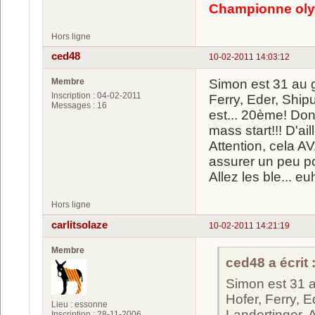
Championne oly
Hors ligne
ced48
10-02-2011 14:03:12
Membre
Simon est 31 au g
Inscription : 04-02-2011
Ferry, Eder, Shipu
Messages : 16
est... 20ème! Donc
mass start!!! D'ai
Attention, cela A
assurer un peu pou
Allez les ble... eu
Hors ligne
carlitsolaze
10-02-2011 14:21:19
Membre
ced48 a écrit 
Simon est 31 a
Hofer, Ferry, E
Lieu : essonne
Landertinger, A
Inscription : 28-11-2006