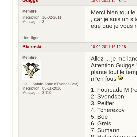
Guiggs
10-02-2011 15:48:41
Membre
Merci bien tout l
Inscription : 10-02-2011
, car je suis un s
Messages : 3
etre que je vous 
Hors ligne
Blairoski
10-02-2011 16:12:18
Membre
Allez ... je me la
Attention Guiggs !
plante tout le t
m'en fous
Lieu : Sainte-Anne d'Evenos (Var)
Inscription : 05-11-2010
1. Fourcade M (r
Messages : 3 110
2. Svendsen
3. Peiffer
4. Tcherezov
5. Boe
6. Greis
7. Sumann
8. Hofer (parce qu