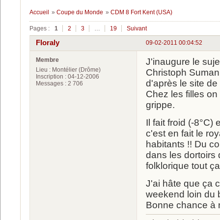
Accueil
»
Coupe du Monde
»
CDM 8 Fort Kent (USA)
Pages :
1
2
3
…
19
Suivant
Floraly
09-02-2011 00:04:52
Membre
J'inaugure le suj
Lieu : Montélier (Drôme)
Christoph Sumann
Inscription : 04-12-2006
d'après le site de 
Messages : 2 706
Chez les filles o
grippe.
Il fait froid (-8°
c'est en fait le 
habitants !! Du c
dans les dortoirs
folklorique tout ça
J'ai hâte que ça 
weekend loin du b
Bonne chance à n