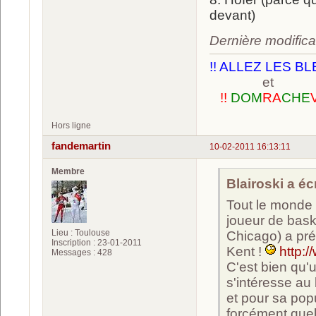
devant)
Dernière modifica
!! ALLEZ LES BL
et
!!
DOM
RA
CHE
Hors ligne
fandemartin
10-02-2011 16:13:11
Membre
Blairoski a écr
Tout le monde 
joueur de bask
Lieu : Toulouse
Chicago) a pré
Inscription : 23-01-2011
Kent !
http:
Messages : 428
C'est bien qu'
s'intéresse au 
et pour sa pop
forcément quel