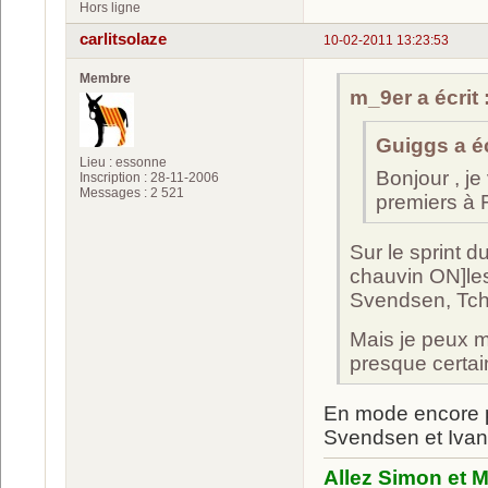
Hors ligne
carlitsolaze
10-02-2011 13:23:53
Membre
m_9er a écrit 
Guiggs a éc
Lieu : essonne
Bonjour , je
Inscription : 28-11-2006
Messages : 2 521
premiers à 
Sur le sprint d
chauvin ON]les
Svendsen, Tche
Mais je peux me
presque certa
En mode encore pl
Svendsen et Iva
Allez Simon et M