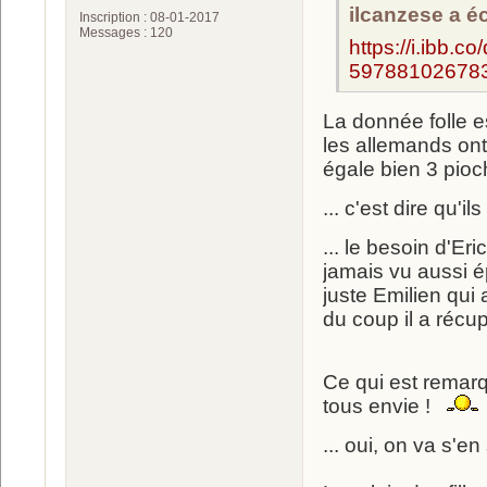
ilcanzese a écr
Inscription : 08-01-2017
Messages : 120
https://i.ibb
597881026783
La donnée folle es
les allemands ont 
égale bien 3 pioc
... c'est dire qu'i
... le besoin d'Er
jamais vu aussi ép
juste Emilien qui
du coup il a récu
.
Ce qui est remarqu
tous envie !
... oui, on va s'e
.