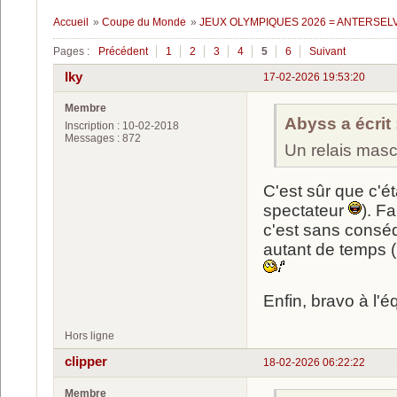
Accueil
»
Coupe du Monde
»
JEUX OLYMPIQUES 2026 = ANTERSELVA 
Pages :
Précédent
1
2
3
4
5
6
Suivant
Iky
17-02-2026 19:53:20
Membre
Abyss a écrit 
Inscription : 10-02-2018
Messages : 872
Un relais masc
C'est sûr que c'ét
spectateur
). F
c'est sans conséq
autant de temps (
Enfin, bravo à l'é
Hors ligne
clipper
18-02-2026 06:22:22
Membre