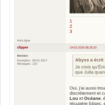
1
2
3
Hors ligne
clipper
19-02-2026 08:28:20
Membre
Abyss a écrit 
Inscription : 08-01-2017
Messages : 120
Je crois qu'Éri
que Julia qu
.
Oui, j'ai aussi tr
discrètement et c
Lou
et
Océane
, 
récupère 54sec. et