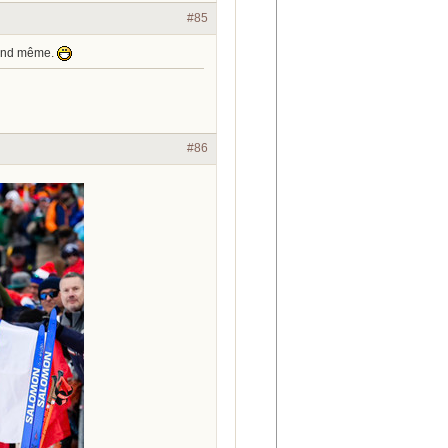
#85
quand même.
#86