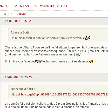
MPIQUES 2026 = ANTERSELVA / ANTHOLZ ( ITA )
5
6
Suivant
17-02-2026 19:53:20
Abyss a écrit :
Un relais masculin dont on se souviendra, c'est certain.
C'est sûr que c'était LA course qu'il ne fallait pas louper (en tant que spectateur
sur ces jeux, même si c'est sans conséquence. Émilien, bien sûr, mais si Botn 
(pratiquement autant que Fabien, sans aller tourner...)
Enfin, bravo à l'équipe,
et bonne chance aux filles demain.
18-02-2026 06:22:22
ilcanzese a écrit :
https://i.ibb.co/qzb3vp4/638094130-25837792409183367-597881026783
La donnée folle est bien celle-ci ... des 6 premières nations, les français et le
tir, à égalité, un tour de pénalité égale bien 3 pioches (en temps) ...