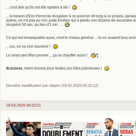
... c'est dire qu'ils ont été rapides à ski !
... le besoin d'Eric Perrot de récupérer à ce point en dit long à ce propos, jamais
autres, on n'a pas pu voir, juste Emilien qui a perdu une dizaine de secondes da
récupéré 50 sec. au lieu d'1 mn ...
.
Ce qui est remarquable aussi, c'est le niveau général ... ils en avaient tous env
... oui, on va s'en souvenir !
.
Le relais des filles promet ... ça va chauffer aussi !
.
ilcanzese
, merci encore pour toutes ces infos précieuses !
.
Dernière modification par clipper (18-02-2026 06:35:12)
18-02-2026 09:23:21