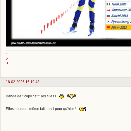
1
2
3
18-02-2026 16:19:43
.
Bande de " copy cat ", les filles !
.
Elles nous ont même fait aussi peur qu'hier !
.