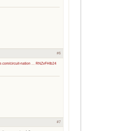
#6
live.com/circuit-nation … RNZvFHIb24
#7