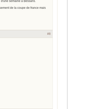
ée d'une semaine à Bessans.
ssement de la coupe de france mais
#8