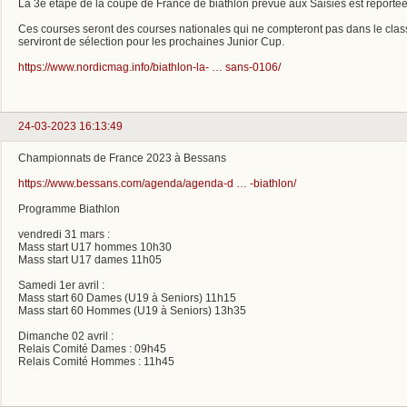
La 3e étape de la coupe de France de biathlon prévue aux Saisies est report
Ces courses seront des courses nationales qui ne compteront pas dans le cla
serviront de sélection pour les prochaines Junior Cup.
https://www.nordicmag.info/biathlon-la- … sans-0106/
24-03-2023 16:13:49
Championnats de France 2023 à Bessans
https://www.bessans.com/agenda/agenda-d … -biathlon/
Programme Biathlon
vendredi 31 mars :
Mass start U17 hommes 10h30
Mass start U17 dames 11h05
Samedi 1er avril :
Mass start 60 Dames (U19 à Seniors) 11h15
Mass start 60 Hommes (U19 à Seniors) 13h35
Dimanche 02 avril :
Relais Comité Dames : 09h45
Relais Comité Hommes : 11h45