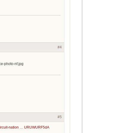
#4
#5
m/circuit-nation … URUWURF5dA