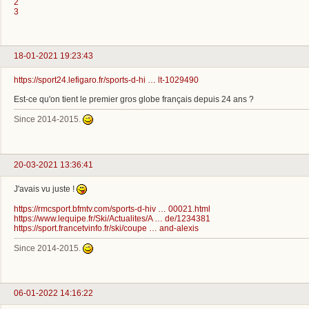
2
3
18-01-2021 19:23:43
https://sport24.lefigaro.fr/sports-d-hi … lt-1029490
Est-ce qu'on tient le premier gros globe français depuis 24 ans ?
Since 2014-2015.
20-03-2021 13:36:41
J'avais vu juste !
https://rmcsport.bfmtv.com/sports-d-hiv … 00021.html
https://www.lequipe.fr/Ski/Actualites/A … de/1234381
https://sport.francetvinfo.fr/ski/coupe … and-alexis
Since 2014-2015.
06-01-2022 14:16:22