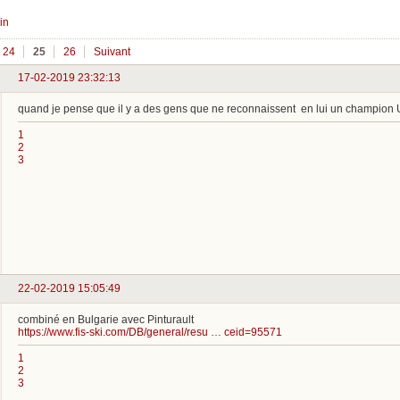
in
24
25
26
Suivant
17-02-2019 23:32:13
quand je pense que il y a des gens que ne reconnaissent en lui un champion
1
2
3
22-02-2019 15:05:49
combiné en Bulgarie avec Pinturault
https://www.fis-ski.com/DB/general/resu … ceid=95571
1
2
3