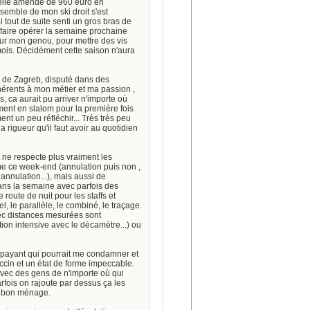
uvelle amende de 960 euro en
nsemble de mon ski droit s'est
 tout de suite senti un gros bras de
 faire opérer la semaine prochaine
pour mon genou, pour mettre des vis
 mois. Décidément cette saison n'aura
om de Zagreb, disputé dans des
nhérents à mon métier et ma passion ,
ns, ca aurait pu arriver n'importe où
ement en slalom pour la première fois
ent un peu réfléchir... Très très peu
a rigueur qu'il faut avoir au quotidien
t ne respecte plus vraiment les
omme ce week-end (annulation puis non ,
 annulation...), mais aussi de
ans la semaine avec parfois des
route de nuit pour les staffs et
l, le parallèle, le combiné, le traçage
vec distances mesurées sont
tion intensive avec le décamètre...) ou
 payant qui pourrait me condamner et
ccin et un état de forme impeccable.
 avec des gens de n'importe où qui
rfois on rajoute par dessus ça les
re bon ménage.