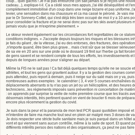
coup... quel gâchis ! Je n'ai pas enfourché (on sait jamais si je reçois une no
cadeau...), explique-t-il. Ca a cédé sous mes appuis, j'ai été déséquilibré et l'e
complètement immobilisé d'un coup dans une neige bizarre et pas uniforme, j'ai
levier, une sensation dans ma chaussure et ca ma cassé le péroné. Je vais me
par le Dr Sonnery-Cottet, qui s'est déjà très bien occupé de moi il y a 10 ans 
pour consolider la fracture et je ne serai donc pas sur les skis avant plusieurs
jamais voulu que je m'exprime pleinement. »
Le skieur revient également sur les circonstances fort regrettables de ce slal
conditions indignes. « J'accepte depuis toujours les risques et les blessures i
je fais du géant , de la vitesse, j'ai eu des entorses, des fractures, des opératio
,n'importe quand, être bien plus grave... mais c'est sûr que se blesser sérieus
de sa vie en 20 ans sur une piste où le dossard 19 finit sur l'herbe ça fait forcém
de gens savent et se rendent compte de tous les efforts, les investissements et l
depuis de longues années pour s'aligner au départ.
Même la FIS ne le sait pas ! Ca fait déjà quelques temps qu'elle ne se soucie e
athlètes, et tout les gens qui gravitent autour. Il y a la gestion des courses c
puis attendez, puis report à demain, puis il neige sur du salé mais on y va, puis
nombreuses autres exemples : le calendrier ( 3, 4 voir 5 courses enchaînées d
déplacements aberrants si tu n'as pas un jet ou un hélicoptère, et des heures de 
techniciens...les règlements imposés sans prévention ni concertation (le matérie
: on apprends par surprise la veille de notre première course que les tracés a
désormais interdits, très pertinent quand on vient de boucler 6 mois de prépara
encore plus récemment la gestion du covid.
Je suis dans la peur et la paranoïa de mon test PCR quasi quotidien imposé et
m'interdire de faire ma manche tout seul en plein air malgré mes 3 doses de va
Je dois respecter une stricte bulle sanitaire mais je suis parqué dans un hôtel
vont et qui viennent sans aucun contrôle, même à la salle de sport. Et quand pa
différents intérêts persos des nations et des organisateurs, ça peut ne pas fai