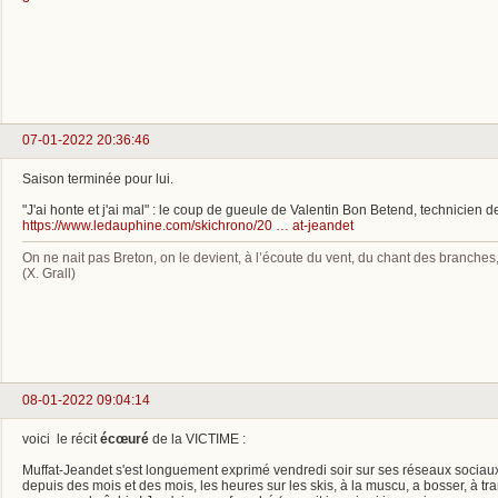
07-01-2022 20:36:46
Saison terminée pour lui.
"J'ai honte et j'ai mal" : le coup de gueule de Valentin Bon Betend, technicien d
https://www.ledauphine.com/skichrono/20 … at-jeandet
On ne nait pas Breton, on le devient, à l’écoute du vent, du chant des branche
(X. Grall)
08-01-2022 09:04:14
voici le récit
écœuré
de la VICTIME :
Muffat-Jeandet s'est longuement exprimé vendredi soir sur ses réseaux sociaux. «
depuis des mois et des mois, les heures sur les skis, à la muscu, a bosser, à tran