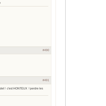
e
#490
#491
eandet ! c'est HONTEUX ! perdre les