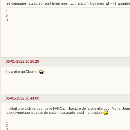
les comiques a Zagreb sont terminées .......... slalom hommes ENFIN annulé
1
2
3
06-01-2022 16:26:29
Il y a pire qu'Oberhof
06-01-2022 16:44:00
il fallait une victime pour cette FARCE ! fracture de la cheville pour Muffat J
jeux olympique a cause de cette mascarade c'est inamissible
1
2
3