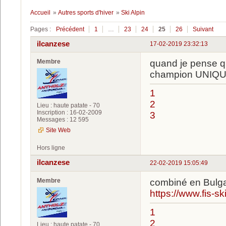
Accueil
»
Autres sports d'hiver
»
Ski Alpin
Pages :
Précédent
1
…
23
24
25
26
Suivant
ilcanzese
17-02-2019 23:32:13
Membre
quand je pense qu
champion UNIQUE
1
2
Lieu : haute patate - 70
Inscription : 16-02-2009
3
Messages : 12 595
Site Web
Hors ligne
ilcanzese
22-02-2019 15:05:49
Membre
combiné en Bulgar
https://www.fis-
1
2
Lieu : haute patate - 70