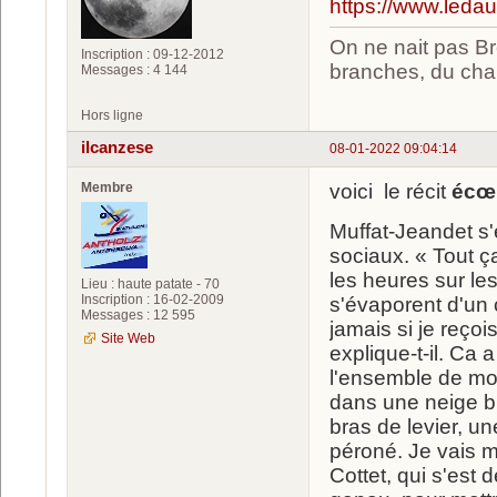
https://www.leda
On ne nait pas Br
Inscription : 09-12-2012
branches, du chan
Messages : 4 144
Hors ligne
ilcanzese
08-01-2022 09:04:14
Membre
voici le récit
écœ
Muffat-Jeandet s
sociaux. « Tout ça
les heures sur les
Lieu : haute patate - 70
Inscription : 16-02-2009
s'évaporent d'un c
Messages : 12 595
jamais si je reço
Site Web
explique-t-il. Ca 
l'ensemble de mon
dans une neige biz
bras de levier, 
péroné. Je vais m
Cottet, qui s'est