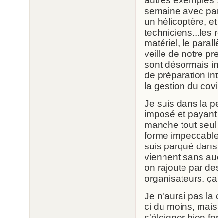
autres exemples :
semaine avec parf
un hélicoptère, et
techniciens...les
matériel, le paral
veille de notre p
sont désormais in
de préparation in
la gestion du covi
Je suis dans la p
imposé et payant 
manche tout seul 
forme impeccable. 
suis parqué dans 
viennent sans auc
on rajoute par de
organisateurs, ça
Je n'aurai pas la
ci du moins, mais
s'éloigner bien fo