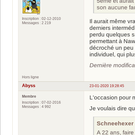
5ème et aurai
son aucune faut
Inscription : 02-12-2010
Il aurait même vra
Messages : 2 219
derniers intermédi
perdu quelques se
permettant à Nawra
décroché un peu p
individuel, qui pl
Dernière modific
Hors ligne
Abyss
23-01-2020 19:28:45
Membre
L'occasion pour mo
Inscription : 07-02-2016
Messages : 4 992
Je voulais dire q
Schneehexer a
A 22 ans, faire