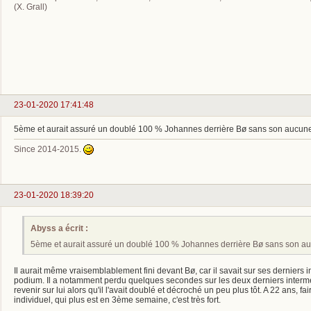
(X. Grall)
23-01-2020 17:41:48
5ème et aurait assuré un doublé 100 % Johannes derrière Bø sans son aucune fa
Since 2014-2015.
23-01-2020 18:39:20
Abyss a écrit :
5ème et aurait assuré un doublé 100 % Johannes derrière Bø sans son aucu
Il aurait même vraisemblablement fini devant Bø, car il savait sur ses derniers in
podium. Il a notamment perdu quelques secondes sur les deux derniers interm
revenir sur lui alors qu'il l'avait doublé et décroché un peu plus tôt. A 22 ans, 
individuel, qui plus est en 3ème semaine, c'est très fort.