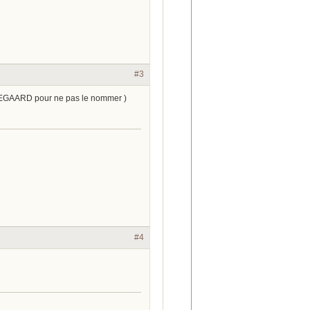
#3
GAARD pour ne pas le nommer )
#4