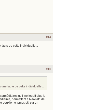
#14
ute de cette individuelle...
#15
ne faute de cette individuelle...
termédiaires qu'il ne jouait plus le
édiaires, permettant à Nawrath de
faire deuxième temps ski sur un