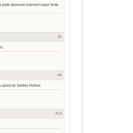
. La piste devenait vraiment super lente
#8
e).
#9
 sprint de Soldier Hollow.
#10