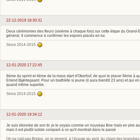
22-12-2019 18:30:31
Deux cérémonies des fleurs (sixième à chaque fois) sur cette étape du Grand
général. Il commence à confirmer les espoirs placés en lui.
Since 2014-2015.
12-01-2020 17:22:45
9ème du sprint et 4ème de la mass start d'Oberhof, de quoi le placer 9ème à qu
Erlend Bjøntegaard. Pour un biathlète si jeune (il aura bientôt 23 ans) et qui en
quand même superbe.
Since 2014-2015.
12-01-2020 19:34:12
Je suis étonnée de son tir, je le voyais comme un nouveau Boe mais en pire au ni
mais il est plutôt solide comparé à ce qu'il montrait dans le passé
On ne nait pas Breton, on le devient, à l’écoute du vent, du chant des branche