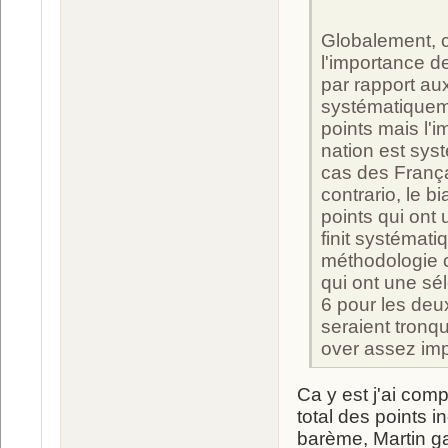
Globalement, c
l'importance d
par rapport aux
systématiquem
points mais l'
nation est sys
cas des França
contrario, le 
points qui ont
finit systémati
méthodologie c
qui ont une sé
6 pour les deu
seraient tronqu
over assez imp
Ca y est j'ai comp
total des points i
barème, Martin g