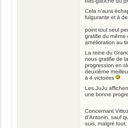
bas-gauche du pr
Cela n'aura échap
fulgurante et à d
point tout seul p
gratifie du même 
amélioration au tir
La reine du Gra
nous gratifie de l
progression en ski
deuxième meilleur
à 4 victoires
Les JuJu affichen
une bonne progres
Concernant Vittoz
d'Antonin, sauf qu
suis, malgré tout,