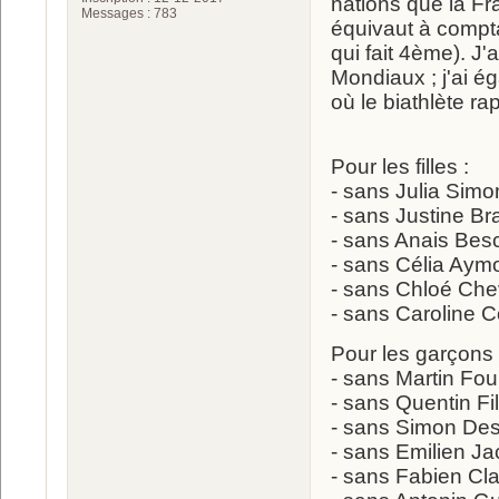
nations que la Fra
Messages : 783
équivaut à comptab
qui fait 4ème). J'
Mondiaux ; j'ai 
où le biathlète ra
Pour les filles :
- sans Julia Simon
- sans Justine Bra
- sans Anais Besco
- sans Célia Aymon
- sans Chloé Cheva
- sans Caroline Co
Pour les garçons 
- sans Martin Four
- sans Quentin Fill
- sans Simon Desth
- sans Emilien Jac
- sans Fabien Clau