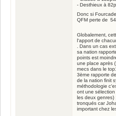
- Desthieux à 82p
Donc si Fourcade é
QFM perte de 54pt
Globalement, cett
l'apport de chacu
. Dans un cas ext
sa nation rapport
points est moindr
une place après (
mecs dans le top10
3ème rapporte des
de la nation finit
méthodologie c'es
ont une sélectio
les deux genres) 
tronqués car Joha
important chez le