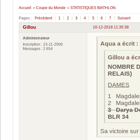
Accueil
»
Coupe du Monde
»
STATISTIQUES BIATHLON
Pages :
Précédent
1
2
3
4
5
6
7
Suivant
Gillou
10-12-2018 11:35:38
Administrateur
Aqua a écrit :
Inscription : 23-11-2006
Messages : 2 654
Gillou a écri
NOMBRE DE
RELAIS)
DAMES
1 Magdale
2 Magdale
3 Darya D
BLR 34
Sa victoire su