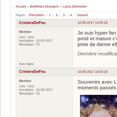
Accueil
»
Biathlètes Etrangers
»
Laura Dahlmeier
Pages :
Précédent
1
2
3
4
Suivant
CriniereDeFeu
10-05-2017 14:04:10
Membre
Je suis hyper fan 
Lieu : Jura
posé et mature c'
Inscription : 10-05-2017
piste de danse el
Messages : 25
Dernière modific
Hors ligne
CriniereDeFeu
15-05-2017 18:03:19
Membre
Souvenirs avec L
Lieu : Jura
moments passés a
Inscription : 10-05-2017
Messages : 25