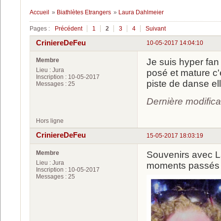
Accueil
»
Biathlètes Etrangers
»
Laura Dahlmeier
Pages :
Précédent
1
2
3
4
Suivant
CriniereDeFeu
10-05-2017 14:04:10
Membre
Je suis hyper fan 
Lieu : Jura
posé et mature c'
Inscription : 10-05-2017
piste de danse el
Messages : 25
Dernière modific
Hors ligne
CriniereDeFeu
15-05-2017 18:03:19
Membre
Souvenirs avec L
Lieu : Jura
moments passés a
Inscription : 10-05-2017
Messages : 25