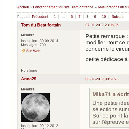
Accueil
»
Fonctionnement du site Biathlonfrance
»
Améliorations du sit
Pages :
Précédent
1
…
6
7
8
9
10
Suivant
Tom du Beaufortain
07-01-2017 23:06:36
Membre
Petite remarque :
Inscription : 30-09-2014
modifier "tout ce
Messages : 700
concerne le circu
Site Web
petite dédicace à 
Hors ligne
Anna29
08-01-2017 00:51:28
Membre
Mika71 a écrit
Une petite idé
sélections sur
Sur ce point-là
sur l'épreuve 
Inscription : 09-12-2012