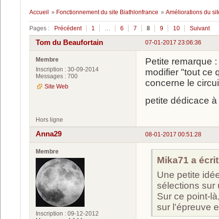
Accueil
»
Fonctionnement du site Biathlonfrance
»
Améliorations du sit
Pages :
Précédent
1
…
6
7
8
9
10
Suivant
Tom du Beaufortain
07-01-2017 23:06:36
Membre
Petite remarque :
Inscription : 30-09-2014
modifier "tout ce
Messages : 700
concerne le circu
Site Web
petite dédicace à 
Hors ligne
Anna29
08-01-2017 00:51:28
Membre
Mika71 a écrit
Une petite idé
sélections sur
Sur ce point-là
sur l'épreuve 
Inscription : 09-12-2012