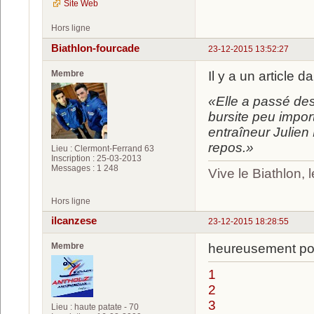
Site Web
Hors ligne
Biathlon-fourcade
23-12-2015 13:52:27
Membre
Il y a un article 
«Elle a passé des
bursite peu impor
entraîneur Julien
repos.»
Lieu : Clermont-Ferrand 63
Inscription : 25-03-2013
Messages : 1 248
Vive le Biathlon,
Hors ligne
ilcanzese
23-12-2015 18:28:55
Membre
heureusement pour 
1
2
3
Lieu : haute patate - 70