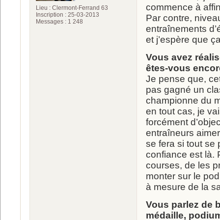
commence à affiner
Lieu : Clermont-Ferrand 63
Inscription : 25-03-2013
Par contre, niveau
Messages : 1 248
entraînements d’
et j’espère que ça
Vous avez réali
êtes-vous encor
Je pense que, cet
pas gagné un clas
championne du mon
en tout cas, je va
forcément d’obje
entraîneurs aimer
se fera si tout se
confiance est là. P
courses, de les p
monter sur le pod
à mesure de la sai
Vous parlez de b
médaille, podiu