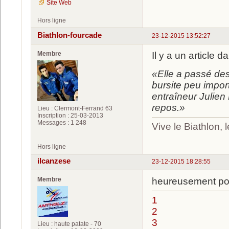
Site Web
Hors ligne
Biathlon-fourcade
23-12-2015 13:52:27
Membre
Il y a un article 
«Elle a passé des
bursite peu impor
entraîneur Julien
repos.»
Lieu : Clermont-Ferrand 63
Inscription : 25-03-2013
Messages : 1 248
Vive le Biathlon,
Hors ligne
ilcanzese
23-12-2015 18:28:55
Membre
heureusement pour 
1
2
3
Lieu : haute patate - 70