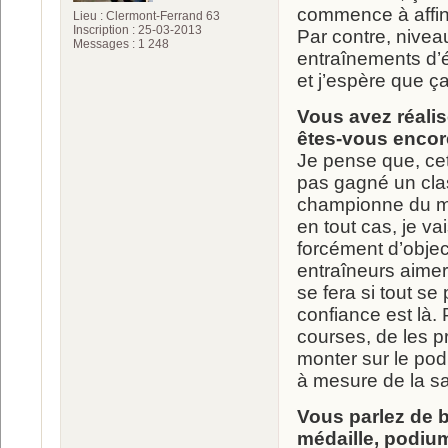
commence à affiner
Lieu : Clermont-Ferrand 63
Inscription : 25-03-2013
Par contre, niveau
Messages : 1 248
entraînements d’
et j’espère que ça
Vous avez réali
êtes-vous encor
Je pense que, cet
pas gagné un clas
championne du mon
en tout cas, je va
forcément d’obje
entraîneurs aimer
se fera si tout se
confiance est là. P
courses, de les p
monter sur le pod
à mesure de la sai
Vous parlez de b
médaille, podiu