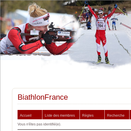
BiathlonFrance
Accueil
Liste des membres
Règles
Recherche
Vous n'êtes pas identifié(e).