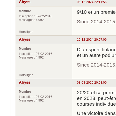
Abyss
06-12-2024 22:11:56
Membre
9/10 et un premie
Inscription : 07-02-2016
Messages : 4 992
Since 2014-2015
Hors ligne
Abyss
19-12-2024 20:07:09
Membre
D'un sprint finlan
Inscription : 07-02-2016
et un autre podiu
Messages : 4 992
Since 2014-2015
Hors ligne
Abyss
08-03-2025 20:03:00
Membre
20/20 et sa premiè
Inscription : 07-02-2016
en 2023, peut-êtr
Messages : 4 992
courses individue
Une victoire dans 