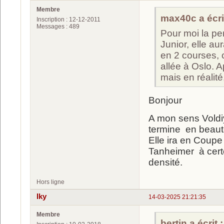
Membre
max40c a écrit
Inscription : 12-12-2011
Messages : 489
Pour moi la per
Junior, elle au
en 2 courses, 
allée à Oslo. A
mais en réalit
Bonjour
A mon sens Voldiy
termine en beaut
Elle ira en Coup
Tanheimer à cer
densité.
Hors ligne
Iky
14-03-2025 21:21:35
Membre
bertin a écrit :