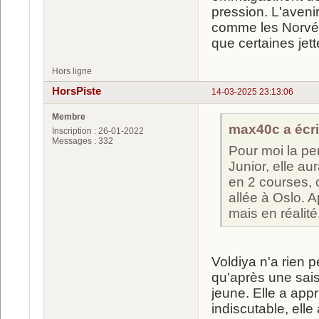
pression. L'avenir
comme les Norvég
que certaines jet
Hors ligne
HorsPiste
14-03-2025 23:13:06
Membre
max40c a écrit
Inscription : 26-01-2022
Messages : 332
Pour moi la per
Junior, elle au
en 2 courses, 
allée à Oslo. A
mais en réalit
Voldiya n'a rien pe
qu'après une saiso
jeune. Elle a appr
indiscutable, ell