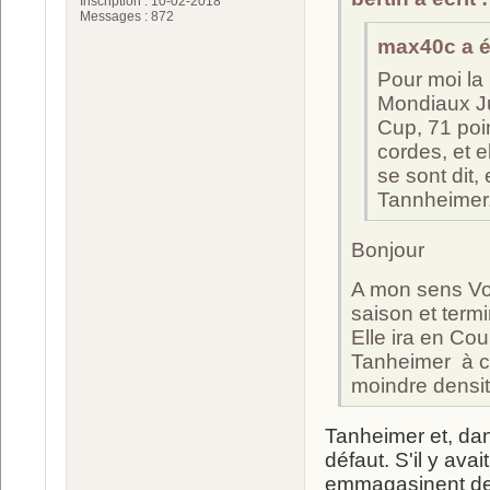
Inscription : 10-02-2018
Messages : 872
max40c a éc
Pour moi la 
Mondiaux Ju
Cup, 71 poi
cordes, et e
se sont dit,
Tannheimer
Bonjour
A mon sens Vol
saison et term
Elle ira en Co
Tanheimer à c
moindre densit
Tanheimer et, da
défaut. S'il y avai
emmagasinent de l