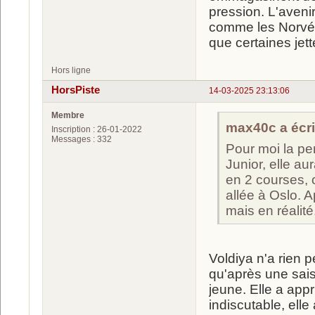
pression. L'avenir
comme les Norvég
que certaines jet
Hors ligne
HorsPiste
14-03-2025 23:13:06
Membre
max40c a écrit
Inscription : 26-01-2022
Messages : 332
Pour moi la per
Junior, elle au
en 2 courses, 
allée à Oslo. A
mais en réalit
Voldiya n'a rien pe
qu'après une saiso
jeune. Elle a appr
indiscutable, ell