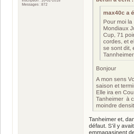
Inscription : 10-02-2018
Messages : 872
max40c a éc
Pour moi la 
Mondiaux Ju
Cup, 71 poi
cordes, et e
se sont dit,
Tannheimer
Bonjour
A mon sens Vol
saison et term
Elle ira en Co
Tanheimer à c
moindre densit
Tanheimer et, da
défaut. S'il y avai
emmagasinent de l