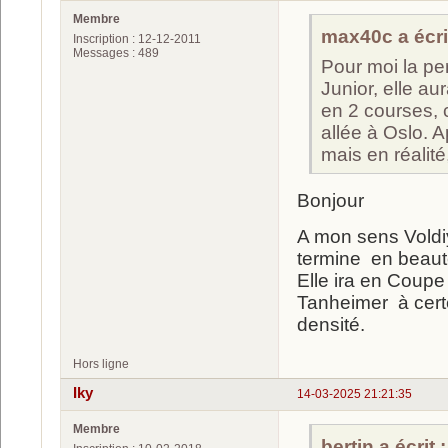
Membre
max40c a écrit
Inscription : 12-12-2011
Messages : 489
Pour moi la per
Junior, elle au
en 2 courses, 
allée à Oslo. A
mais en réalit
Bonjour
A mon sens Voldiy
termine en beaut
Elle ira en Coup
Tanheimer à cer
densité.
Hors ligne
Iky
14-03-2025 21:21:35
Membre
bertin a écrit :