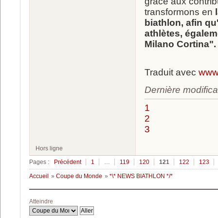
grâce aux contrib
transformons en
l
biathlon, afin qu
athlètes, égale
Milano Cortina".
Traduit avec
www.
Dernière modifica
1
2
3
Hors ligne
Pages :
Précédent
1
…
119
120
121
122
123
Accueil
»
Coupe du Monde
»
*\* NEWS BIATHLON */*
Atteindre