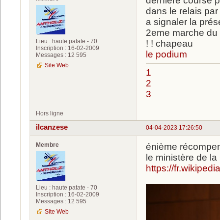
dernière course p
dans le relais p
a signaler la pré
2eme marche du p
Lieu : haute patate - 70
! ! chapeau
Inscription : 16-02-2009
le podium
Messages : 12 595
Site Web
1
2
3
Hors ligne
ilcanzese
04-04-2023 17:26:50
Membre
énième récompens
le ministère de l
https://fr.wikipe
Lieu : haute patate - 70
Inscription : 16-02-2009
Messages : 12 595
Site Web