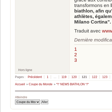
transformons en
l
biathlon, afin qu
athlètes, égale
Milano Cortina".
Traduit avec
www.
Dernière modifica
1
2
3
Hors ligne
Pages :
Précédent
1
…
119
120
121
122
123
Accueil
»
Coupe du Monde
»
*\* NEWS BIATHLON */*
Atteindre