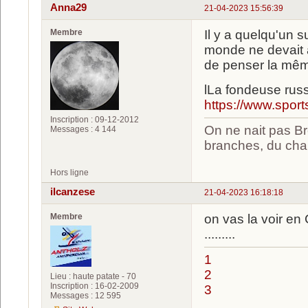
Anna29
21-04-2023 15:56:39
Membre
Il y a quelqu'un s
monde ne devait 
de penser la mê
lLa fondeuse rus
https://www.sport
Inscription : 09-12-2012
On ne nait pas Br
Messages : 4 144
branches, du chan
Hors ligne
ilcanzese
21-04-2023 16:18:18
Membre
on vas la voir en C
.........
1
2
Lieu : haute patate - 70
Inscription : 16-02-2009
3
Messages : 12 595