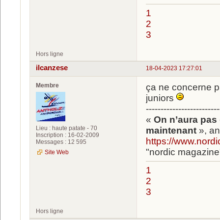
1
2
3
Hors ligne
ilcanzese
18-04-2023 17:27:01
Membre
ça ne concerne p
juniors
-------------------------
«
On n’aura pas 
Lieu : haute patate - 70
maintenant
», an
Inscription : 16-02-2009
https://www.nord
Messages : 12 595
"nordic magazine
Site Web
1
2
3
Hors ligne