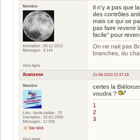
Membre
Il n'y a pas que l
des contrôles ant
mais ce qui se p
pas faire revenir 
facile" pour reven
On ne nait pas Br
Inscription : 09-12-2012
Messages : 4 144
branches, du chan
Hors ligne
ilcanzese
21-04-2023 22:47:19
Membre
certes la Biéloru
voudra ?
1
2
Lieu : haute patate - 70
Inscription : 16-02-2009
3
Messages : 12 595
Site Web
Hors ligne