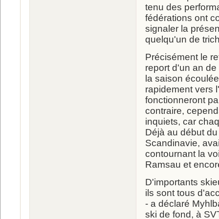
tenu des performa
fédérations ont c
signaler la prése
quelqu'un de trich
Précisément le re
report d'un an de 
la saison écoulée
rapidement vers l
fonctionneront pa
contraire, cepend
inquiets, car cha
Déjà au début du 
Scandinavie, avaie
contournant la voi
Ramsau et encore
D'importants skieu
ils sont tous d'a
- a déclaré Myhlb
ski de fond, à SVT 