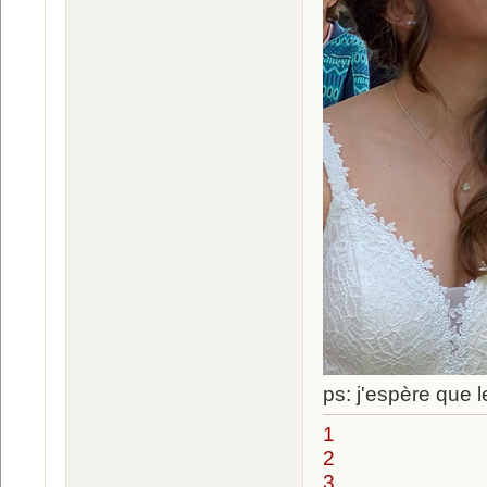
ps: j'espère que 
1
2
3