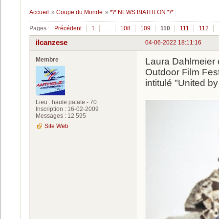
Accueil
»
Coupe du Monde
»
*\* NEWS BIATHLON */*
Pages :
Précédent
1
…
108
109
110
111
112
ilcanzese
04-06-2022 18:11:16
Membre
Laura Dahlmeier é
Outdoor Film Festi
intitulé "United 
Lieu : haute patate - 70
Inscription : 16-02-2009
Messages : 12 595
Site Web