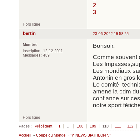
2
3
Hors ligne
bertin
23-06-2022 19:58:25
Membre
Bonsoir,
Inscription : 12-12-2011
Messages : 489
Comme souvent de 
Les Impasses,su
Les mondiaux sa
Antonin en gros l
Le comité techni
amené la cdm du 
confiance sur ces
notre sport fétich
Hors ligne
Pages :
Précédent
1
…
108
109
110
111
112
Accueil
»
Coupe du Monde
»
*\* NEWS BIATHLON */*