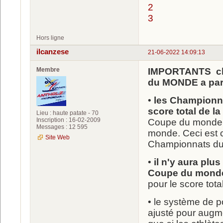
2
3
Hors ligne
ilcanzese
21-06-2022 14:09:13
Membre
IMPORTANTS cha
du MONDE a parti
•
les Championna
score total de 
Lieu : haute patate - 70
Inscription : 16-02-2009
Coupe du monde 
Messages : 12 595
monde. Ceci est c
Site Web
Championnats d
•
il n'y aura plu
Coupe du mond
pour le score tota
• le système de po
ajusté pour augme