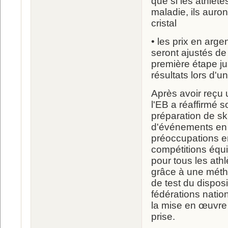
que si les athlèt
maladie, ils auron
cristal
• les prix en ar
seront ajustés de 
première étape j
résultats lors d'
Après avoir reçu u
l'EB a réaffirmé 
préparation de sk
d'événements en 
préoccupations 
compétitions équ
pour tous les ath
grâce à une métho
de test du disposi
fédérations natio
la mise en œuvre d
prise.