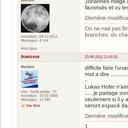
Membre
Johannes mitigé a
favorisés et vu le
Dernière modific
On ne nait pas Br
branches, du chan
Inscription : 09-12-2012
Messages : 4 144
Hors ligne
ilcanzese
23-06-2022 12:45:32
Membre
difficile faire l'
mot a dire ..........
-
Lukas Hofer n'ai
Lieu : haute patate - 70
..... je partage s
Inscription : 16-02-2009
seulement si il y a
Messages : 12 595
seront espacé da
Site Web
Dernière modifica
1