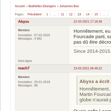
Accueil
»
Biathlètes Etrangers
»
Johannes Boe
Pages :
Précédent
1
…
11
12
13
14
15
…
Abyss
22-03-2021 17:18:36
Membre
Honnêtement, eu 
Inscription : 07-02-2016
Fourcade parti, s
Messages : 4 992
pas dû être décroc
Since 2014-2015
Hors ligne
mach7
23-03-2021 06:48:22
Membre
Abyss a écrit 
Inscription : 25-01-2019
Messages : 98
Honnêtement, e
Martin Fourcad
globe n'aurait 