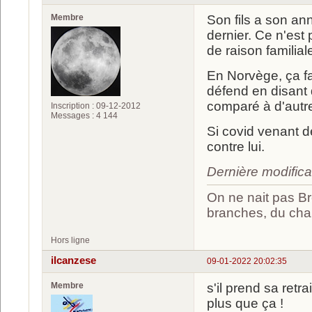
Membre
Son fils a son an
dernier. Ce n'es
de raison familia
En Norvège, ça fa
défend en disant q
comparé à d'autre
Inscription : 09-12-2012
Messages : 4 144
Si covid venant de
contre lui.
Dernière modific
On ne nait pas Br
branches, du chan
Hors ligne
ilcanzese
09-01-2022 20:02:35
Membre
s'il prend sa retra
plus que ça !