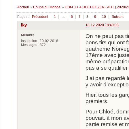
Accueil
»
Coupe du Monde
»
CDM 3 + 4 HOCHFILZEN ( AUT ) 2020/2
Pages :
Précédent
1
…
6
7
8
9
10
Suivant
Iky
18-12-2020 18:49:03
Membre
On ne peut pas ti
Inscription : 10-02-2018
bons tirs qui ont 
Messages : 872
quatrième Norvégi
17ème avec juste u
même préparation
pas à se qualifier
J'ai pas regardé l
y avoir d'exceptio
Hier, tous les ga
premiers.
Pour Chloé, dommag
pouvait, à mon avi
partie remise et 