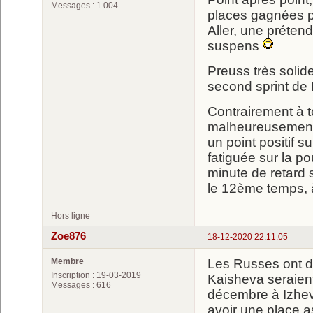
Messages : 1 004
places gagnées po
Aller, une préten
suspens
Preuss très solid
second sprint de 
Contrairement à t
malheureusement, i
un point positif s
fatiguée sur la po
minute de retard s
le 12ème temps, 
Hors ligne
Zoe876
18-12-2020 22:11:05
Membre
Les Russes ont d
Inscription : 19-03-2019
Kaisheva seraient
Messages : 616
décembre à Izhev
avoir une place a