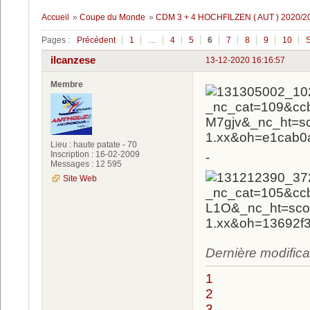
Accueil
»
Coupe du Monde
»
CDM 3 + 4 HOCHFILZEN ( AUT ) 2020/2
Pages :
Précédent
1
…
4
5
6
7
8
9
10
S
ilcanzese
13-12-2020 16:16:57
Membre
Lieu : haute patate - 70
Inscription : 16-02-2009
-
Messages : 12 595
Site Web
Dernière modifica
1
2
3