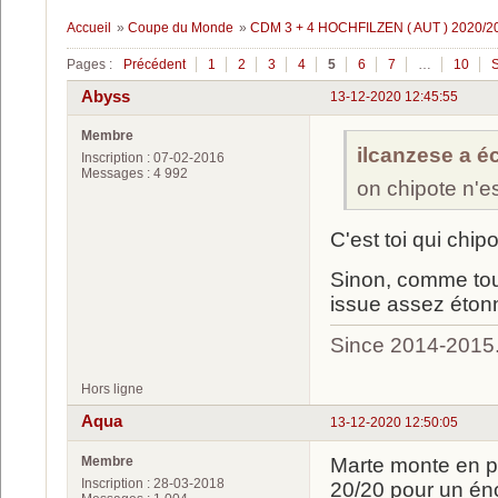
Accueil
»
Coupe du Monde
»
CDM 3 + 4 HOCHFILZEN ( AUT ) 2020/2
Pages :
Précédent
1
2
3
4
5
6
7
…
10
S
Abyss
13-12-2020 12:45:55
Membre
ilcanzese a écr
Inscription : 07-02-2016
Messages : 4 992
on chipote n'e
C'est toi qui chip
Sinon, comme touj
issue assez étonn
Since 2014-2015
Hors ligne
Aqua
13-12-2020 12:50:05
Membre
Marte monte en p
Inscription : 28-03-2018
20/20 pour un én