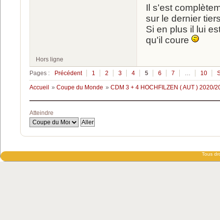
Il s'est complètem
sur le dernier tier
Si en plus il lui e
qu'il coure
Hors ligne
Pages :
Précédent
1
2
3
4
5
6
7
…
10
S
Accueil
»
Coupe du Monde
»
CDM 3 + 4 HOCHFILZEN ( AUT ) 2020/2
Atteindre
Tous dro