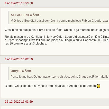
12-12-2020 15:53:58
AL LAURENT a écrit :
@Gillou J.Boe était aussi derrière la bonne mobylette Fabien Claude, avant le
C'est bien ce que je dis, il n'y a pas de règle. Un coup ça marche, un coup ça 
Relais masculin de Kontiolahti : le Norvégien Laegreid est passé en tête à l'inter
au "pre-shooting". Il n'a fait aucune pioche au tir qui a suivi. Par contre, le Su
les 10 premiers a fait 3 pioches.
12-12-2020 16:02:59
jauzy19 a écrit :
Perso je mettrais Guigonnat en 1er, puis Jacquelin, Claude et Fillon-Maillet
Bingo ! Choix logique au vu des perfs relatives d'Antonin et de Simon
12-12-2020 16:03:59