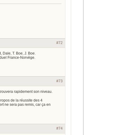
#72
, Dale, T. Boe, J. Boe.
 duel France-Norvège.
#73
trouvera rapidement son niveau.
ropos de la réussite des 4
vert ne sera pas remis, car ça en
#74