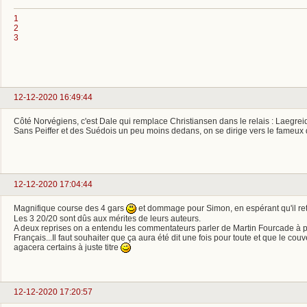
1
2
3
12-12-2020 16:49:44
Côté Norvégiens, c'est Dale qui remplace Christiansen dans le relais : Laegreid
Sans Peiffer et des Suédois un peu moins dedans, on se dirige vers le fameux
12-12-2020 17:04:44
Magnifique course des 4 gars
et dommage pour Simon, en espérant qu'il re
Les 3 20/20 sont dûs aux mérites de leurs auteurs.
A deux reprises on a entendu les commentateurs parler de Martin Fourcade à p
Français...Il faut souhaiter que ça aura été dit une fois pour toute et que le cou
agacera certains à juste titre
12-12-2020 17:20:57