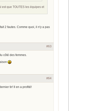
déal est que TOUTES les équipes et
fait 2 fautes. Comme quoi, il n'y a pas
#63
r du côté des femmes.
saison
#64
ier tir! Il en a profité!