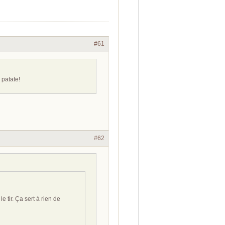
#61
 patate!
#62
e tir. Ça sert à rien de