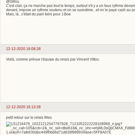
@Gillou
C'est clair, ça ne marche pas tout le temps, surtout s'il y a un faux rythme devant
devant, impose un rythme soutenu et on se surestime...et on le paye cash au pre
Mais, là...c'était du pain béni pour J.Boe
12-12-2020 16:08:28
Voilà, comme prévue l'équipe du relais par Vincent Vittoz.
12-12-2020 16:13:28
petit retour sur le relais filles