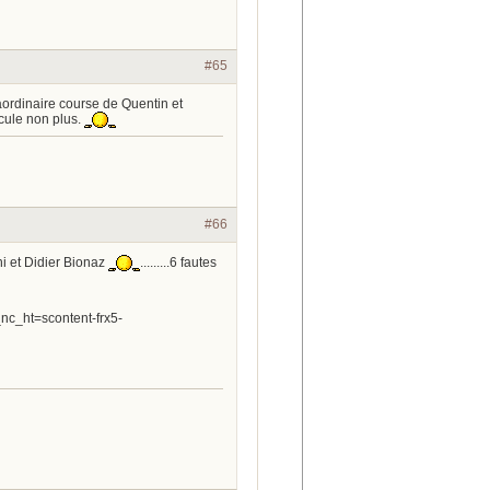
#65
raordinaire course de Quentin et
icule non plus.
#66
i et Didier Bionaz
.........6 fautes