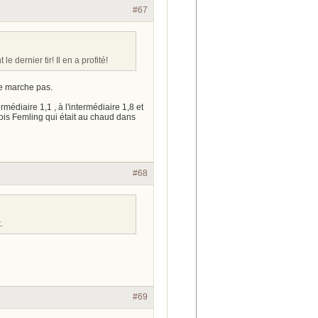
#67
 dernier tir! Il en a profité!
ne marche pas.
médiaire 1,1 , à l'intermédiaire 1,8 et
édois Femling qui était au chaud dans
#68
.
#69