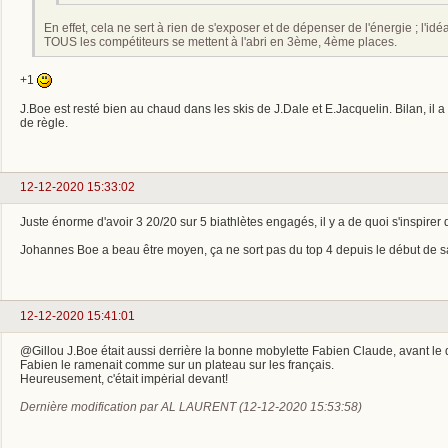
En effet, cela ne sert à rien de s'exposer et de dépenser de l'énergie ; l'i
TOUS les compétiteurs se mettent à l'abri en 3ème, 4ème places.
+1
J.Boe est resté bien au chaud dans les skis de J.Dale et E.Jacquelin. Bilan, il a 
de règle.
12-12-2020 15:33:02
Juste énorme d'avoir 3 20/20 sur 5 biathlètes engagés, il y a de quoi s'inspire
Johannes Boe a beau être moyen, ça ne sort pas du top 4 depuis le début de 
12-12-2020 15:41:01
@Gillou J.Boe était aussi derrière la bonne mobylette Fabien Claude, avant le dern
Fabien le ramenait comme sur un plateau sur les français.
Heureusement, c'était impėrial devant!
Dernière modification par AL LAURENT (12-12-2020 15:53:58)