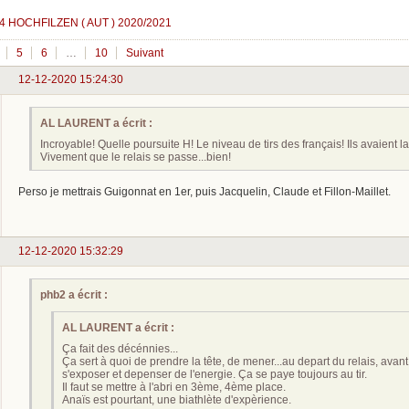
4 HOCHFILZEN ( AUT ) 2020/2021
5
6
…
10
Suivant
12-12-2020 15:24:30
AL LAURENT a écrit :
Incroyable! Quelle poursuite H! Le niveau de tirs des français! Ils avaient la
Vivement que le relais se passe...bien!
Perso je mettrais Guigonnat en 1er, puis Jacquelin, Claude et Fillon-Maillet.
12-12-2020 15:32:29
phb2 a écrit :
AL LAURENT a écrit :
Ça fait des décénnies...
Ça sert à quoi de prendre la tête, de mener...au depart du relais, avant l
s'exposer et depenser de l'energie. Ça se paye toujours au tir.
Il faut se mettre à l'abri en 3ème, 4ème place.
Anaïs est pourtant, une biathlète d'expèrience.