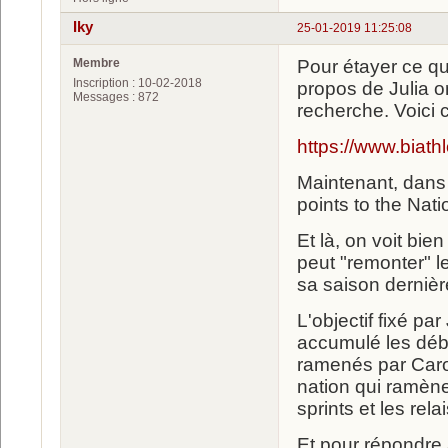
Iky
25-01-2019 11:25:08
Membre
Pour étayer ce qu
Inscription : 10-02-2018
propos de Julia on
Messages : 872
recherche. Voici c
https://www.biat
Maintenant, dans 
points to the Nat
Et là, on voit bi
peut "remonter" l
sa saison dernière
L'objectif fixé p
accumulé les débo
ramenés par Carol
nation qui ramène
sprints et les relai
Et pour répondre 