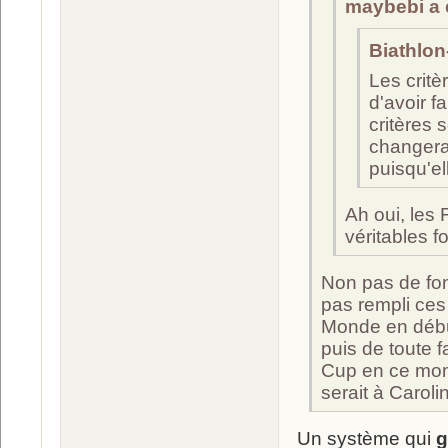
maybebi a é
Biathlon-
Les critè
d'avoir f
critères 
changerai
puisqu'el
Ah oui, les
véritables 
Non pas de fon
pas rempli ces
Monde en début 
puis de toute 
Cup en ce mome
serait à Carol
Un système qui
g