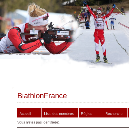
BiathlonFrance
Accueil
Liste des membres
Règles
Recherche
Vous n'êtes pas identifié(e).