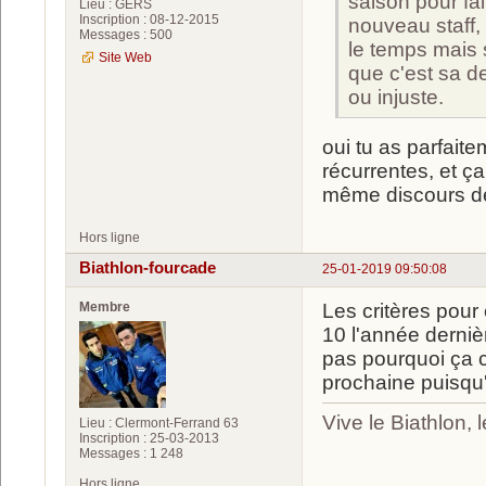
saison pour fa
Lieu : GERS
Inscription : 08-12-2015
nouveau staff, 
Messages : 500
le temps mais 
Site Web
que c'est sa d
ou injuste.
oui tu as parfait
récurrentes, et ç
même discours de 
Hors ligne
Biathlon-fourcade
25-01-2019 09:50:08
Membre
Les critères pour 
10 l'année derniè
pas pourquoi ça c
prochaine puisqu'
Vive le Biathlon,
Lieu : Clermont-Ferrand 63
Inscription : 25-03-2013
Messages : 1 248
Hors ligne