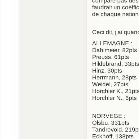
compare pas des ch
faudrait un coeff
de chaque nation, 
Ceci dit, j'ai qua
ALLEMAGNE :
Dahlmeier, 82pts
Preuss, 61pts
Hildebrand, 33pt
Hinz, 30pts
Herrmann, 28pts
Weidel, 27pts
Horchler K., 21pt
Horchler N., 6pts
NORVEGE :
Olsbu, 331pts
Tandrevold, 219p
Eckhoff, 138pts