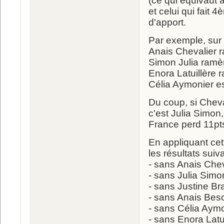
(ce qui équivaut à
et celui qui fait
d'apport.
Par exemple, sur l
Anais Chevalier 
Simon Julia ramè
Enora Latuillère 
Célia Aymonier e
Du coup, si Cheva
c'est Julia Simon,
France perd 11pts
En appliquant cet
les résultats suiva
- sans Anais Chev
- sans Julia Simo
- sans Justine Br
- sans Anais Besc
- sans Célia Aymo
- sans Enora Latui