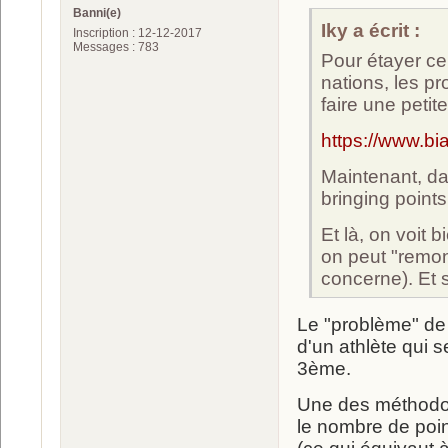
Banni(e)
Iky a écrit :
Inscription : 12-12-2017
Messages : 783
Pour étayer ce
nations, les pr
faire une petit
https://www.b
Maintenant, da
bringing point
Et là, on voit 
on peut "remon
concerne). Et s
Le "problème" de 
d'un athlète qui s
3ème.
Une des méthodolo
le nombre de point