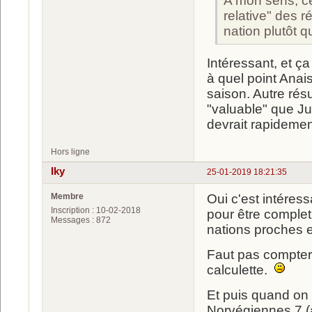
A mon sens, ce
relative" des 
nation plutôt 
Intéressant, et ç
à quel point Ana
saison. Autre rés
"valuable" que Ju
devrait rapidement
Hors ligne
Iky
25-01-2019 18:21:35
Membre
Oui c'est intéress
Inscription : 10-02-2018
pour être complet,
Messages : 872
nations proches 
Faut pas compter 
calculette.
Et puis quand on v
Norvégiennes 7 (