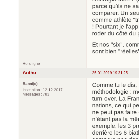
parce qu'ils ne sa
comparer. Un seul
comme athlète "tr
! Pourtant je l'a
roder du côté du
Et nos "six", com
sont bien "réelles
Hors ligne
Antho
25-01-2019 19:31:25
Banni(e)
Comme tu le dis, 
Inscription : 12-12-2017
méthodologie : m
Messages : 783
turn-over. La Fra
nations, ce qui p
ne peut pas faire
n'étant pas la mê
exemple, les 3 pr
derrière les 6 bia