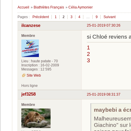
Accueil
»
Biathlètes Français
»
Célia Aymonier
Pages :
Précédent
1
2
3
4
…
9
Suivant
ilcanzese
25-01-2019 07:30:26
Membre
si Chloé reviens 
1
2
3
Lieu : haute patate - 70
Inscription : 16-02-2009
Messages : 12 595
Site Web
Hors ligne
jef3258
25-01-2019 08:31:37
Membre
maybebi a écri
Malheureusemen
Giachino" sur le