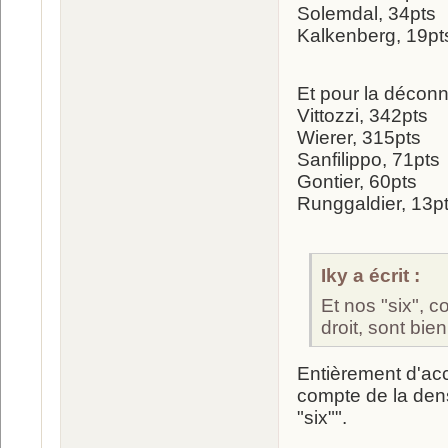
Solemdal, 34pts
Kalkenberg, 19pt
Et pour la déconn
Vittozzi, 342pts
Wierer, 315pts
Sanfilippo, 71pts
Gontier, 60pts
Runggaldier, 13p
Iky a écrit :
Et nos "six", 
droit, sont bie
Entièrement d'ac
compte de la dens
"six"".