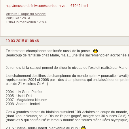
http://rmcsport.bfmtv.com/sports-d-hive … 67942.html
Victoire Coupe du Monde
Pokljuka :
2014
Oslo-Holmenkollen :
2014
10-03-2015 01:08:46
Evidemment championne confirmée aussi de la prose...
Beaucoup de fantaisie chez Marie, mais... une tête sacrément bien accrochée 
Je remets ici la stat qui permet de situer le niveau de l'exploit réalisé par Marie 
L'enchainement des titres de championne du monde sprint + poursuite n'avait ju
reprises entre 2004 et 2008 par... des championnes qui ont laissé leur empreinte
plus de 21 victoires CdM...) :
2004 : Liv Grete Poirée
2005 : Uschi Disl
2007 : Magdalena Neuner
2008 : Andrea Henkel
Ces 4 grandes dames du biathlon cumulent 108 victoires en coupe du monde, 5
(dont 3 pour Neuner, seule Disl ne l'a pas gagné, malgré ses 30 succès CdM), 
(donc les 5 qui ont réalisé le fameux doublé sont toutes médaillées olympique).
2015 : Marie-Dorin-Habert, bienvenue au club !