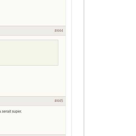
#444
#445
 serait super.