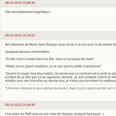
09-03-2015 20:06:30
Elle est simplement magnifique !
09-03-2015 20:33:23
Bel interwiew de Marie dans l'Equipe (avec photo à la une pour la deuxième fois
Quelques phrases mémorables :
"En fait c'est le bordel dans ma tête, mais ça se passe très bien"
"Martin est un grand champion, je ne suis qu'une petite championne"
"Quand j'ai loupé mes deux balles, j'ai pensé que ca commencait à sentir le s
excitant de se dire que ça se rapproche derrière. Je suis contente d'avoir pû finir
tombée avec des énervées au dernier tour, je n'étais pas forcément la meilleur
"L'homme n'est pas le seul animal qui pense, mais il est le seul à penser qu'il
09-03-2015 20:49:46
Une autre sur RMC(pas pu voir celui de l'équipe, puisqu'il faut payer...)