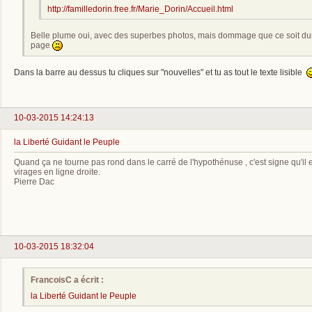
http://familledorin.free.fr/Marie_Dorin/Accueil.html
Belle plume oui, avec des superbes photos, mais dommage que ce soit dur 
page
Dans la barre au dessus tu cliques sur "nouvelles" et tu as tout le texte lisible
10-03-2015 14:24:13
la Liberté Guidant le Peuple
Quand ça ne tourne pas rond dans le carré de l'hypothénuse , c'est signe qu'il
virages en ligne droite.
Pierre Dac
10-03-2015 18:32:04
FrancoisC a écrit :
la Liberté Guidant le Peuple