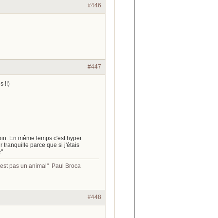
#446
#447
 !!)
apin. En même temps c'est hyper
 tranquille parce que si j'étais
e"
 n'est pas un animal" Paul Broca
#448