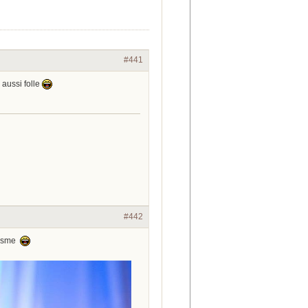
#441
 aussi folle
#442
abisme