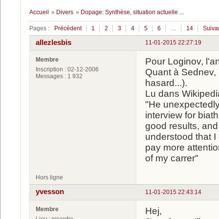
Accueil
»
Divers
»
Dopage: Synthèse, situation actuelle ...
Pages :
Précédent
1
2
3
4
5
6
…
14
Suiva
allezlesbis
11-01-2015 22:27:19
Membre
Pour Loginov, l'a
Inscription : 02-12-2006
Quant à Sednev, 
Messages : 1 932
hasard...).
Lu dans Wikipedi
"He unexpectedly 
interview for biat
good results, and
understood that I 
pay more attention 
of my carrer"
Hors ligne
yvesson
11-01-2015 22:43:14
Membre
Hej,
Lieu : picardie