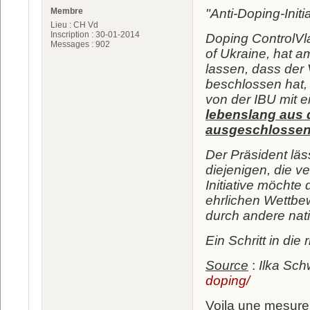
Membre
"Anti-Doping-Init
Lieu : CH Vd
Inscription : 30-01-2014
Doping ControlVla
Messages : 902
of Ukraine, hat 
lassen, dass der
beschlossen hat,
von der IBU mit e
lebenslang aus 
ausgeschlossen
Der Präsident läs
diejenigen, die v
Initiative möchte
ehrlichen Wettbew
durch andere nat
Ein Schritt in die 
Source
:
Ilka Sch
doping/
Voila une mesure 