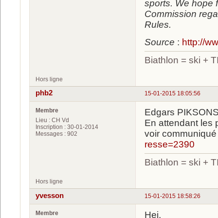
sports. We hope f
Commission regar
Rules.
Source
:
http://w
Biathlon = ski +
Hors ligne
phb2
15-01-2015 18:05:56
Membre
Edgars PIKSONS, 
Lieu : CH Vd
En attendant les 
Inscription : 30-01-2014
voir communiqué
Messages : 902
resse=2390
Biathlon = ski +
Hors ligne
yvesson
15-01-2015 18:58:26
Membre
Hej,