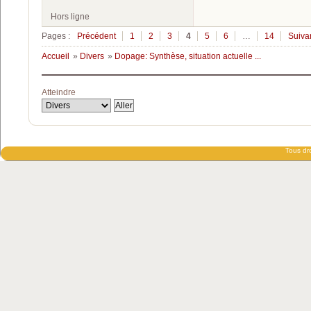
Hors ligne
Pages :
Précédent
1
2
3
4
5
6
…
14
Suiva
Accueil
»
Divers
»
Dopage: Synthèse, situation actuelle ...
Atteindre
Tous dro