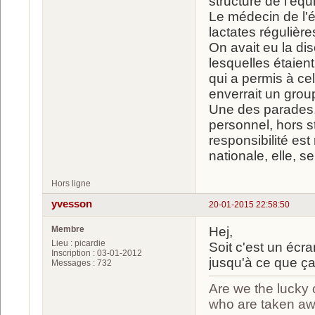
structure de l'équ
Le médecin de l'éq
lactates régulières
On avait eu la di
lesquelles étaien
qui a permis à celu
enverrait un grou
Une des parades, 
personnel, hors s
responsibilité est
nationale, elle, s
Hors ligne
yvesson
20-01-2015 22:58:50
Membre
Hej,
Lieu : picardie
Soit c'est un écr
Inscription : 03-01-2012
jusqu'à ce que ça 
Messages : 732
Are we the lucky 
who are taken a