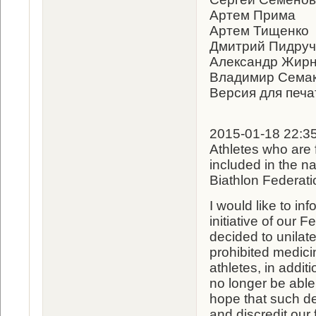
Артем Прима
Артем Тищенко
Дмитрий Пидру
Александр Жир
Владимир Сема
Версия для печа
2015-01-18 22:35 |
Athletes who are f
included in the n
Biathlon Federati
I would like to in
initiative of our
decided to unilat
prohibited medici
athletes, in addit
no longer be able
hope that such dec
and discredit our 