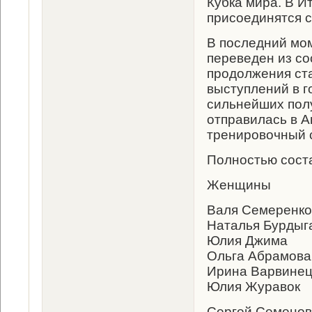
Кубка мира. В И
присоединятся 
В последний мо
переведен из со
продолжения ста
выступлений в г
сильнейших пол
отправилась в Ан
тренировочный 
Полностью соста
Женщины
Валя Семеренко
Наталья Бурдыг
Юлия Джима
Ольга Абрамова
Ирина Варвине
Юлия Журавок
Сергей Семенов