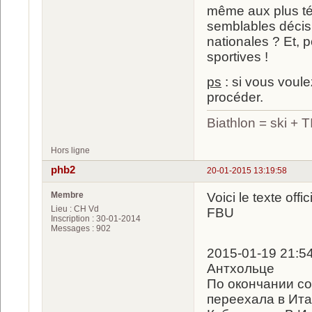
même aux plus té
semblables décisi
nationales ? Et, 
sportives !
ps
: si vous voulez
procéder.
Biathlon = ski +
Hors ligne
phb2
20-01-2015 13:19:58
Membre
Voici le texte offic
Lieu : CH Vd
FBU
Inscription : 30-01-2014
Messages : 902
2015-01-19 21:5
Антхольце
По окончании с
переехала в Ита