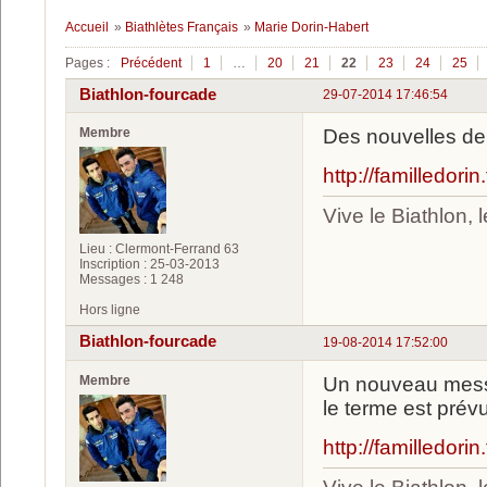
Accueil
»
Biathlètes Français
»
Marie Dorin-Habert
Pages :
Précédent
1
…
20
21
22
23
24
25
Biathlon-fourcade
29-07-2014 17:46:54
Membre
Des nouvelles de
http://familledori
Vive le Biathlon,
Lieu : Clermont-Ferrand 63
Inscription : 25-03-2013
Messages : 1 248
Hors ligne
Biathlon-fourcade
19-08-2014 17:52:00
Membre
Un nouveau messa
le terme est prév
http://familledori