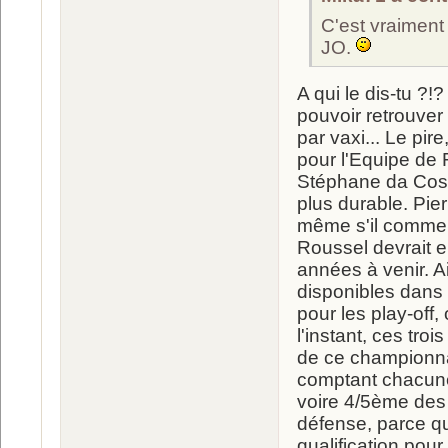
C'est vraiment
JO.
A qui le dis-tu ?!
pouvoir retrouve
par vaxi... Le pir
pour l'Equipe de 
Stéphane da Cost
plus durable. Pie
même s'il commenc
Roussel devrait e
années à venir. A
disponibles dans l
pour les play-off
l'instant, ces troi
de ce championna
comptant chacune
voire 4/5ème des p
défense, parce qu
qualification pou