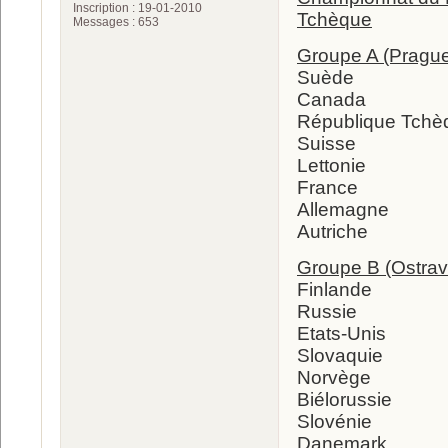
Inscription : 19-01-2010
Tchèque
Messages : 653
Groupe A (Pragu
Suède
Canada
République Tchè
Suisse
Lettonie
France
Allemagne
Autriche
Groupe B (Ostrav
Finlande
Russie
Etats-Unis
Slovaquie
Norvège
Biélorussie
Slovénie
Danemark