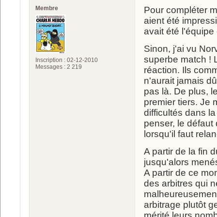
Membre
Pour compléter m
aient été impressi
avait été l'équipe
Sinon, j'ai vu Nor
superbe match ! L
Inscription : 02-12-2010
Messages : 2 219
réaction. Ils com
n'aurait jamais dû
pas là. De plus, 
premier tiers. Je
difficultés dans l
penser, le défaut
lorsqu'il faut rel
A partir de la fin
jusqu'alors menés
A partir de ce mo
des arbitres qui n
malheureusement 
arbitrage plutôt g
mérité leurs nomb