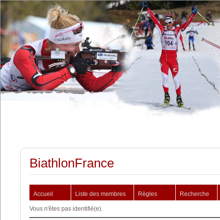
BiathlonFrance
Accueil
Liste des membres
Règles
Recherche
Vous n'êtes pas identifié(e).