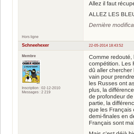
Allez il faut récup
ALLEZ LES BLEU
Dernière modific
Hors ligne
Schneehexer
22-05-2014 18:43:52
Membre
Comme redouté, la 
compétition. Les 
dû aller chercher l
vain pour prendre 
les Russes ont as
Inscription : 02-12-2010
plus, la différenc
Messages : 2 219
de profondeur de b
partie, la différe
que les Français o
demi-finales en d
Français sont ma
Mais c'est déjà bi