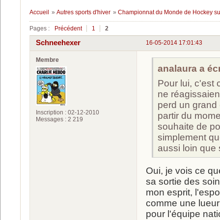
Accueil
»
Autres sports d'hiver
»
Championnat du Monde de Hockey su
Pages :
Précédent
1
2
Schneehexer
16-05-2014 17:01:43
Membre
analaura a écri
Pour lui, c'est
ne réagissaien
perd un grand e
Inscription : 02-12-2010
partir du momen
Messages : 2 219
souhaite de po
simplement que
aussi loin que 
Oui, je vois ce q
sa sortie des soi
mon esprit, l'espo
comme une lueur 
pour l'équipe nati