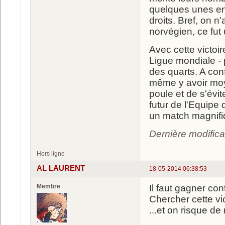
quelques unes en 
droits. Bref, on n
norvégien, ce fut 
Avec cette victoi
Ligue mondiale - p
des quarts. A con
même y avoir moye
poule et de s'évit
futur de l'Equipe
un match magnifi
Dernière modific
Hors ligne
AL LAURENT
18-05-2014 06:38:53
Membre
Il faut gagner con
Chercher cette vict
...et on risque de