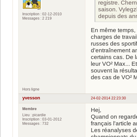
registre. Chern
saison. Vylegz
Inscription : 02-12-2010
depuis des an
Messages : 2 219
En même temps, l
charges de travail
russes des sporti
d'entraînement an
certains cas. De 
leur VO² Max... Et
souvent la résult
des cas de VO² Max
Hors ligne
yvesson
24-02-2014 22:23:30
Membre
Hej,
Lieu : picardie
Quand on regarde 
Inscription : 03-01-2012
français l'article 
Messages : 732
Les réanalyses d
championnats du 