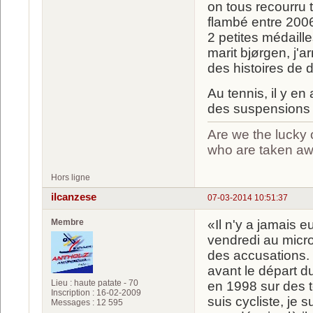
on tous recourru t
flambé entre 2006
2 petites médaill
marit bjørgen, j'
des histoires de 
Au tennis, il y e
des suspensions 
Are we the lucky 
who are taken a
Hors ligne
ilcanzese
07-03-2014 10:51:37
Membre
«Il n'y a jamais e
vendredi au micro
des accusations. 
avant le départ d
Lieu : haute patate - 70
en 1998 sur des t
Inscription : 16-02-2009
suis cycliste, je s
Messages : 12 595