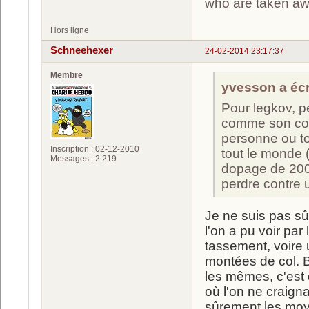
who are taken a
Hors ligne
Schneehexer
24-02-2014 23:17:37
Membre
yvesson a écri
Pour legkov, p
comme son coll
personne ou to
Inscription : 02-12-2010
tout le monde 
Messages : 2 219
dopage de 200
perdre contre 
Je ne suis pas sû
l'on a pu voir par
tassement, voire 
montées de col. B
les mêmes, c'est 
où l'on ne craign
sûrement les moye