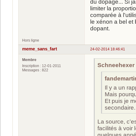
du dopage... Si j
limiter la proport
comparée à l'util
le xénon a bel et 
dopant.
Hors ligne
meme_sans_fart
24-02-2014 18:46:41
Membre
Schneehexer a
Inscription : 12-01-2011
Messages : 822
fandemartin
Il y a un ra
Mais pourqu
Et puis je m
secondaire.
La source, c'e
facilités à vo
quelques anné