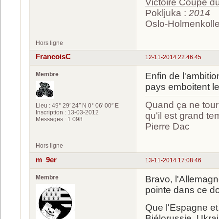
Victoire Coupe 
Pokljuka :
2014
Oslo-Holmenkolle
Hors ligne
FrancoisC
12-11-2014 22:46:45
Membre
Enfin de l'ambiti
pays emboitent le
Quand ça ne tourn
Lieu : 49° 29′ 24″ N 0° 06′ 00″ E
Inscription : 13-03-2012
qu'il est grand te
Messages : 1 098
Pierre Dac
Hors ligne
m_9er
13-11-2014 17:08:46
Membre
Bravo, l'Allemagne
pointe dans ce d
Que l'Espagne et.
Biélorussie, Ukra