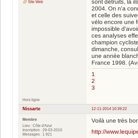
sont détruits, là
Site Web
2004. On n'a conn
et celle des suive
vélo encore une f
impossible d'avoir
ces analyses eff
champion cycliste
dimanche, consul
une année blanch
France 1998. (A
1
2
3
Hors ligne
Nissarte
12-11-2014 10:39:22
Membre
Voilà une très bo
Lieu : Côte d'Azur
Inscription : 29-03-2010
http://www.lequi
Messages : 1 921