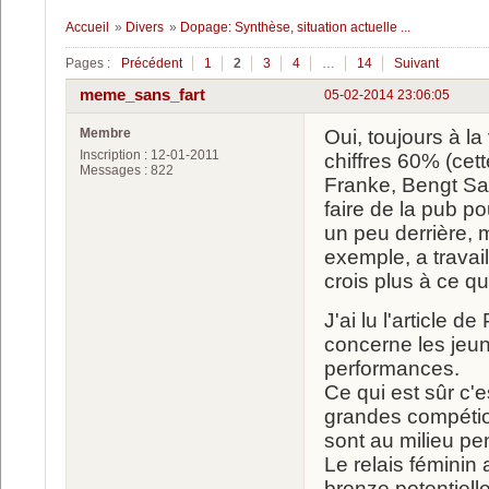
Accueil
»
Divers
»
Dopage: Synthèse, situation actuelle ...
Pages :
Précédent
1
2
3
4
…
14
Suivant
meme_sans_fart
05-02-2014 23:06:05
Membre
Oui, toujours à l
Inscription : 12-01-2011
chiffres 60% (cet
Messages : 822
Franke, Bengt Sal
faire de la pub p
un peu derrière, m
exemple, a travai
crois plus à ce qu
J'ai lu l'article d
concerne les jeun
performances.
Ce qui est sûr c'e
grandes compétion
sont au milieu pen
Le relais féminin
bronze potentiell