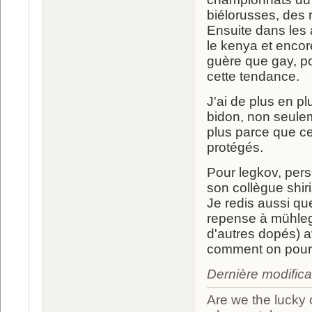
biélorusses, des 
Ensuite dans les a
le kenya et encore 
guère que gay, po
cette tendance.
J'ai de plus en pl
bidon, non seule
plus parce que cer
protégés.
Pour legkov, pers
son collègue shir
Je redis aussi qu
repense à mühleg
d'autres dopés) 
comment on pourra
Dernière modific
Are we the lucky 