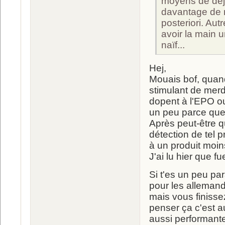
moyens de déjo
davantage de 
posteriori. Aut
avoir la main u
naïf...
Hej,
Mouais bof, quand
stimulant de merd
dopent à l'EPO ou
un peu parce que s
Après peut-être qu
détection de tel p
à un produit moin
J'ai lu hier que f
Si t'es un peu p
pour les allemands
mais vous finisse
penser ça c'est au
aussi performante