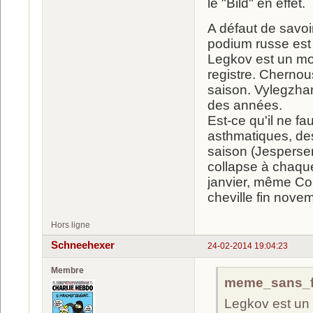
le "Bild" en effet.
A défaut de savoir
podium russe est 
Legkov est un mo
registre. Chernous
saison. Vylegzhan
des années.
Est-ce qu'il ne fa
asthmatiques, des
saison (Jespersen
collapse à chaqu
janvier, même Co
cheville fin novem
Hors ligne
Schneehexer
24-02-2014 19:04:23
Membre
meme_sans_far
Legkov est un 