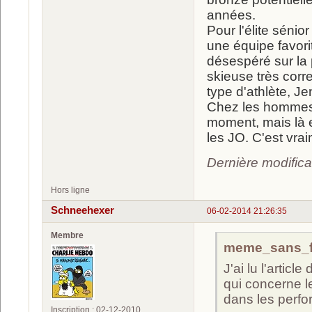
années.
Pour l'élite sénior
une équipe favori
désespéré sur la
skieuse très corr
type d'athlète, J
Chez les hommes e
moment, mais là e
les JO. C'est vra
Dernière modific
Hors ligne
Schneehexer
06-02-2014 21:26:35
Membre
meme_sans_far
J'ai lu l'articl
qui concerne l
dans les perf
Inscription : 02-12-2010