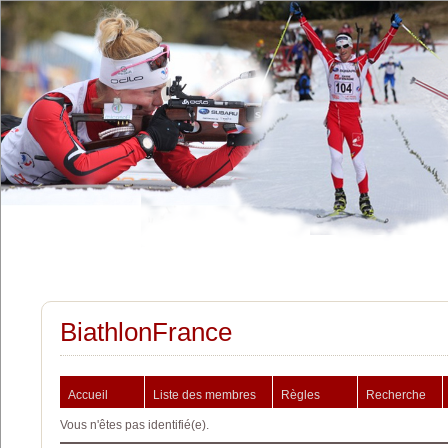
BiathlonFrance
Accueil
Liste des membres
Règles
Recherche
Vous n'êtes pas identifié(e).