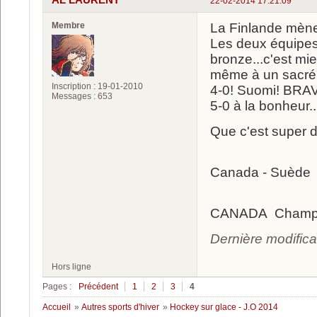
22-02-2014 17:21:09
Membre
La Finlande mène 
Les deux équipes 
bronze...c'est mi
même à un sacré 
Inscription : 19-01-2010
4-0! Suomi! B
Messages : 653
5-0 à la bonheur..
Que c'est super d
Canada - Suède 
CANADA Champi
Dernière modific
Hors ligne
Pages :
Précédent
1
2
3
4
Accueil
»
Autres sports d'hiver
»
Hockey sur glace - J.O 2014