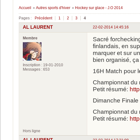
Accueil
»
Autres sports d'hiver
»
Hockey sur glace - J.O 2014
Pages :
Précédent
1
2
3
4
AL LAURENT
22-02-2014 14:45:16
Membre
Sacré forcheckin
finlandais, en sup
marquer et sur un
bien organisé, ça
Inscription : 19-01-2010
Messages : 653
16H Match pour l
Championnat du m
Petit résumé:
htt
Dimanche Finale
Championnat du m
Petit résumé:
htt
Hors ligne
AL LAURENT