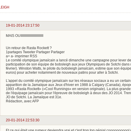
LEIGH
19-01-2014 23:17:50
MAIS OUIIIIIIIIIIIIIIIIIIIIIIIIII
Un retour de Rasta Rockett ?
1partages Tweeter Partager Partager
a+ a- imprimer RSS
Le comité olympique jamaïcain a lancé dimanche une campagne pour lever des
participation de son équipe de bobsleigh aux jeux Olympiques de Sotchi dans 
février). Winston Watts, le pilote du bobsleigh jamaïcain, estime que son équip
euros) pour acheter notamment de nouveaux patins pour aller à Sotchi.
L'appel du comité olympique jamaïcain sur les réseaux sociaux a eu un certain 
apparition de la Jamaïque aux Jeux d'hiver en 1988 à Calgary (Canada), épopée 
1993 «Rasta Rockett» («Cool Runnings» en version originale). La plus grande c
de l'équipage jamaïcain pour l'épreuve de bobsleigh à deux des JO 2014. Tren
JO de Sotchi. La Jamaïque est 31e.
Rédaction, avec AFP
20-01-2014 22:53:30
Et ce qui était une rumeur deviendra vrai et c'est trop top génial coooooooo