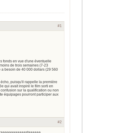
#1
 fonds en vue d'une éventuelle
moins de trois semaines (7-23
e a besoin de 40 000 dollars (29 560
écho, puisqu'il rappelle la première
qui avait inspiré le film sorti en
onfusion sur la qualification ou non
te équipages pourront participer aux
#2
ool raaaaaaaaaaaastaaaaaa