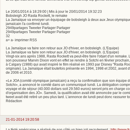
Le 20/01/2014 à 18:29:00 | Mis à jour le 20/01/2014 19:32:23
Bobsleigh JO Rasta Rockett, le remake
La Jamaïque va envoyer un équipage de bobsleigh à deux aux Jeux olympique
jamaïcain l'a confirmé lundi.
2949partages Tweeter Partager Partager
2949partages Tweeter Partager Partager
32
a+ a- imprimer RSS
La Jamaïque va faire son retour aux JO d'hiver, en bobsleigh. (L'Equipe)
La Jamaïque va faire son retour aux JO d'hiver, en bobsleigh. (L'Equipe)
Vingt-six ans après 1988, Rasta Rockett va peut-être faire l'objet d'un remake. 
son pousseur Marvin Dixon vont en effet se rendre à Sotchi en février prochain
à Calgary (1988) qui avait inspiré le film réalisé en 1993 par Disney "Rasta Ro
originale). La Jamaïque était toutefois présente en 1994, 1998 et 2002, avant d
de 2006 et 2010.
«Le JOA (comité olympique jamaïcain) a reçu la confirmation que son équipe de
Sotchi», a annoncé le comité dans un communiqué lundi. La délégation compren
voyage et de séjour (40.000 dollars soit 29.560 euros) seront pris en charge c
d'organisation des JO». Samedi, la qualification avait été annoncée par le comi
tweet avait été retiré un peu plus tard. L'annonce de lundi peut donc rassurer t
Rédaction
21-01-2014 19:20:58
La fédé américaine a réalisé de son côté un bien joli recrutement :
http://www.f