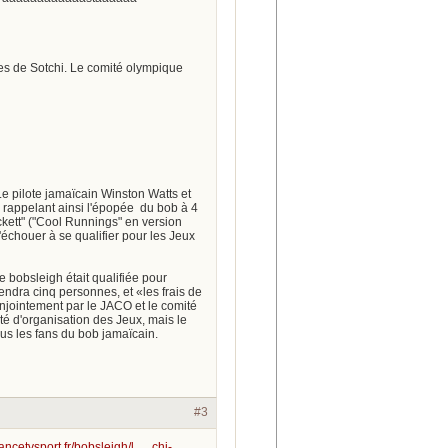
s de Sotchi. Le comité olympique
Le pilote jamaïcain Winston Watts et
, rappelant ainsi l'épopée du bob à 4
ckett" ("Cool Runnings" en version
'échouer à se qualifier pour les Jeux
 bobsleigh était qualifiée pour
dra cinq personnes, et «les frais de
onjointement par le JACO et le comité
té d'organisation des Jeux, mais le
ous les fans du bob jamaïcain.
#3
rancetvsport.fr/bobsleigh/l … chi-