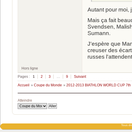
Autant pour moi, 
Mais ça fait beau
Svendsen, Malish
Sumann.
J'espère que Mart
creuser des écart
russes l'attendent
Hors ligne
Pages :
1
2
3
…
9
Suivant
Accueil
»
Coupe du Monde
»
2012-2013 BIATHLON WORLD CUP 7t
Atteindre
Tous dro