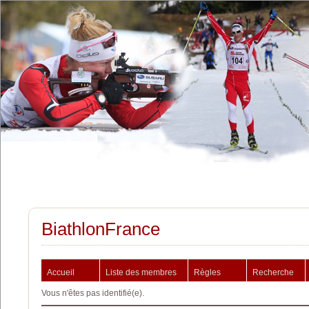
BiathlonFrance
Accueil
Liste des membres
Règles
Recherche
Vous n'êtes pas identifié(e).