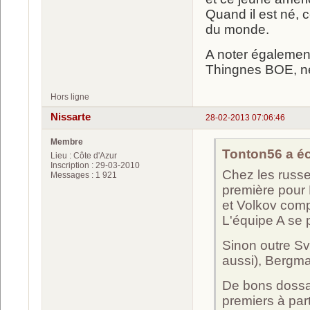
Quand il est né, 
du monde.
A noter également
Thingnes BOE, né 
Hors ligne
Nissarte
28-02-2013 07:06:46
Membre
Tonton56 a écr
Lieu : Côte d'Azur
Inscription : 29-03-2010
Chez les russ
Messages : 1 921
première pour 
et Volkov compl
L'équipe A se 
Sinon outre S
aussi), Bergman
De bons dossar
premiers à part