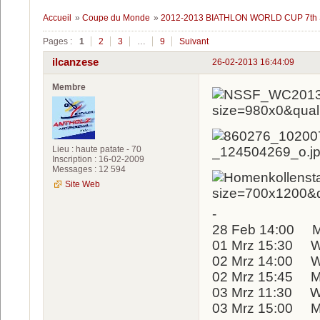
Accueil
»
Coupe du Monde
»
2012-2013 BIATHLON WORLD CUP 7t
Pages :
1
2
3
…
9
Suivant
ilcanzese
26-02-2013 16:44:09
Membre
Lieu : haute patate - 70
Inscription : 16-02-2009
Messages : 12 594
Site Web
-
28 Feb 14:00 M
01 Mrz 15:30 W
02 Mrz 14:00 W
02 Mrz 15:45 M
03 Mrz 11:30 W
03 Mrz 15:00 M