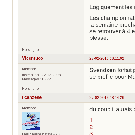
Logiquement les
Les championnats 
la semaine procha
se retrouver à 4 
blesse.
Hors ligne
Vicentuco
27-02-2013 18:11:02
Membre
Svendsen forfait 
Inscription : 22-12-2008
se profile pour Ma
Messages : 1 772
Hors ligne
ilcanzese
27-02-2013 18:14:26
Membre
du coup il aurai
1
2
3
Lieu : haute patate - 70