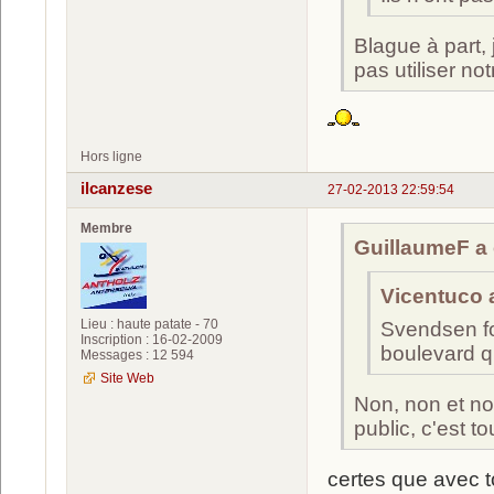
Blague à part,
pas utiliser not
Hors ligne
ilcanzese
27-02-2013 22:59:54
Membre
GuillaumeF a é
Vicentuco a
Lieu : haute patate - 70
Svendsen fo
Inscription : 16-02-2009
boulevard qu
Messages : 12 594
Site Web
Non, non et no
public, c'est t
certes que avec to