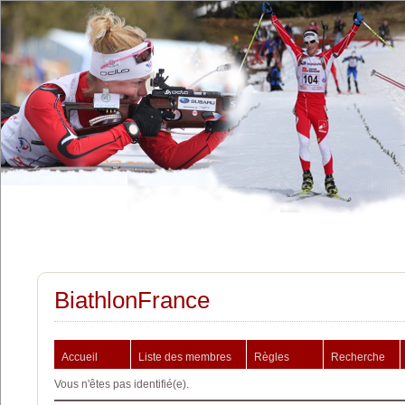
BiathlonFrance
Accueil
Liste des membres
Règles
Recherche
Vous n'êtes pas identifié(e).