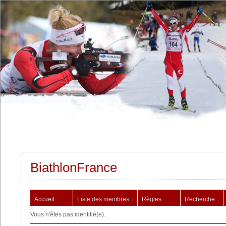
BiathlonFrance
Accueil
Liste des membres
Règles
Recherche
Vous n'êtes pas identifié(e).