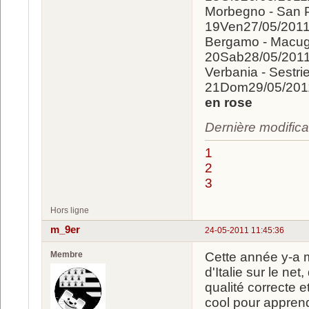
Morbegno - San 
19Ven27/05/20
Bergamo - Mac
20Sab28/05/20
Verbania - Sestri
21Dom29/05/20
en rose
Dernière modifica
1
2
3
Hors ligne
m_9er
24-05-2011 11:45:36
Membre
Cette année y-a m
d'Italie sur le ne
qualité correcte 
cool pour apprendr