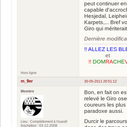
peut continuer e
capable d'accroch
Hesjedal, Leiphe
Karpets,... Bref 
Giro qui mériterai
Dernière modifica
!! ALLEZ LES BL
et
!!
DOM
RA
CHE
Hors ligne
m_9er
30-05-2011 20:51:12
Membre
Bon, en fait on e
relevé le Giro os
coureurs les plus 
paradoxe aussi.
Durcir le parcours
Lieu : Complètement à l'ouest!
Inscription : 03-12-2008