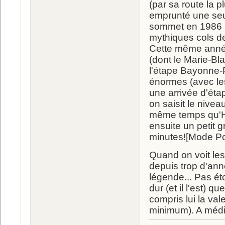
(par sa route la 
emprunté une seule
sommet en 1986 lo
mythiques cols de
Cette même année 
(dont le Marie-Bla
l'étape Bayonne-P
énormes (avec les
une arrivée d'étap
on saisit le nivea
même temps qu'Hin
ensuite un petit 
minutes![Mode Po
Quand on voit les
depuis trop d'ann
légende... Pas ét
dur (et il l'est)
compris lui la val
minimum). A médi