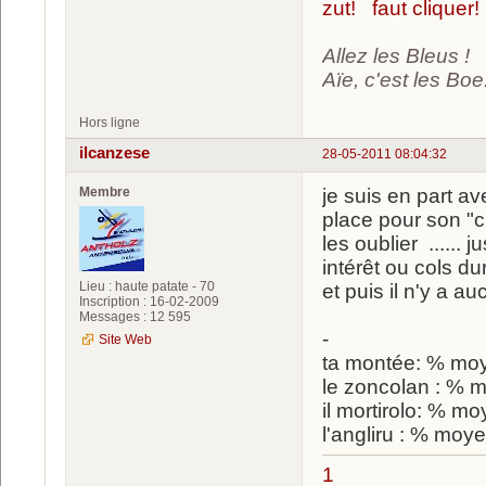
zut! faut cliquer!
Allez les Bleus !
Aïe, c'est les Boe.
Hors ligne
ilcanzese
28-05-2011 08:04:32
Membre
je suis en part av
place pour son "c
les oublier ......
intérêt ou cols dur 
Lieu : haute patate - 70
et puis il n'y a a
Inscription : 16-02-2009
Messages : 12 595
-
Site Web
ta montée: % mo
le zoncolan : % m
il mortirolo: % moy
l'angliru : % moyen
1