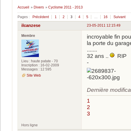
Accueil
»
Divers
»
Cyclisme 2011 - 2013
Pages :
Précédent
1
2
3
4
5
…
16
Suivant
ilcanzese
23-05-2011 12:15:49
Membre
incroyable fin po
la porte du garag
.......
32 ans ..
RIP
Lieu : haute patate - 70
-
Inscription : 16-02-2009
Messages : 12 595
Site Web
Dernière modifica
1
2
3
Hors ligne