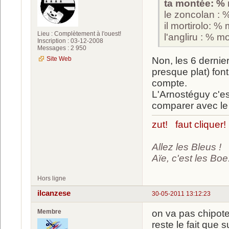
ta montée: %
le zoncolan : 
il mortirolo: % 
Lieu : Complètement à l'ouest!
l'angliru : % mo
Inscription : 03-12-2008
Messages : 2 950
Site Web
Non, les 6 dernie
presque plat) fon
compte.
L'Arnostéguy c'e
comparer avec le 
zut! faut cliquer!
Allez les Bleus !
Aïe, c'est les Boe.
Hors ligne
ilcanzese
30-05-2011 13:12:23
Membre
on va pas chipot
reste le fait que s