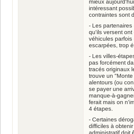
mieux aujourd'hui
intéressant possi
contraintes sont 
- Les partenair
qu'ils versent on
véhicules parfois
escarpées, trop é
- Les villes-étape
pas forcément da
tracés originaux 
trouve un "Monte
alentours (ou con
se payer une arri
manque-à-gagner 
ferait mais on n'
4 étapes.
- Certaines dérog
difficiles à obten
administratif doit