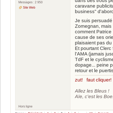
dans des trous pe
Messages : 2 950
caravane publicita
Site Web
business" d'abor
Je suis persuadé 
Zomegnan, mais le
comment Patrice Cl
cause de ses orie
plaisaient pas du t
Et pourtant Clerc
l'AMA (jamais jus
TdF et le cyclisme
dopage... peine p
retour et le puert
zut! faut cliquer!
Allez les Bleus !
Aïe, c'est les Boe.
Hors ligne