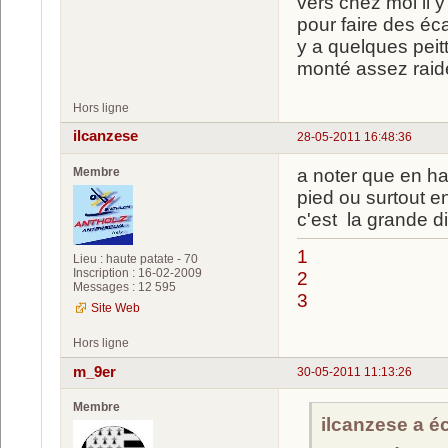
vers chez moi il 
pour faire des éc
y a quelques peit
monté assez raide
Hors ligne
ilcanzese
28-05-2011 16:48:36
Membre
a noter que en ha
pied ou surtout en 
c'est la grande di
1
Lieu : haute patate - 70
Inscription : 16-02-2009
2
Messages : 12 595
3
Site Web
Hors ligne
m_9er
30-05-2011 11:13:26
Membre
ilcanzese a écr