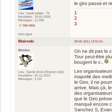
le giro passe et r
1
Lieu : haute patate - 70
Inscription : 16-02-2009
2
Messages : 12 595
3
Site Web
Hors ligne
Blairoski
30-05-2011 14:51:41
Membre
On ne dit pas le c
Tour peut-être plu
bougent le c..
Les organisateurs 
Lieu : Sainte-Anne d'Evenos (Var)
Inscription : 05-11-2010
majorité des meil
Messages : 3 110
le Giro, il ne pou
arrive. Mais çà, 
des organisateurs
que le Giro prése
manqué encore ce
Sanchez S, Evans