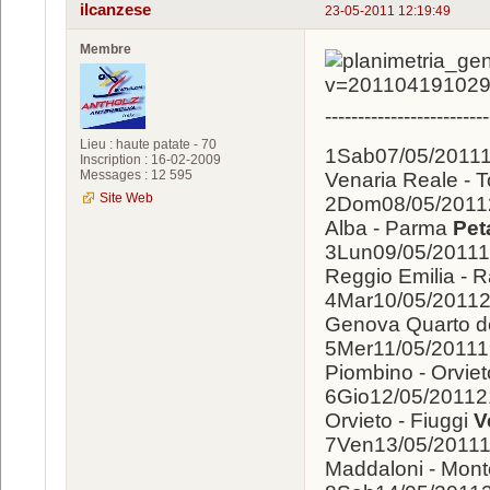
ilcanzese
23-05-2011 12:19:49
Membre
-------------------------
Lieu : haute patate - 70
1Sab07/05/201
Inscription : 16-02-2009
Messages : 12 595
Venaria Reale - T
Site Web
2Dom08/05/201
Alba - Parma
Pet
3Lun09/05/2011
Reggio Emilia - R
4Mar10/05/201
Genova Quarto dei
5Mer11/05/201
Piombino - Orviet
6Gio12/05/201
Orvieto - Fiuggi
V
7Ven13/05/201
Maddaloni - Mont