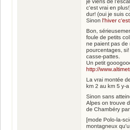
je viens de l'esca
c'est vrai en plu
dur! (oui je suis 
Sinon
l'hiver c'est
Bon, sérieusement
foule de petits c
ne paient pas de m
pourcentages, si!
casse-pattes.
Un petit gooogooo
http://www.altim
La vrai montée de
km 2 au km 5 y-a
Sinon sans attein
Alpes on trouve d
de Chambéry par
[mode Polo-la-sc
montagneux qu'un 