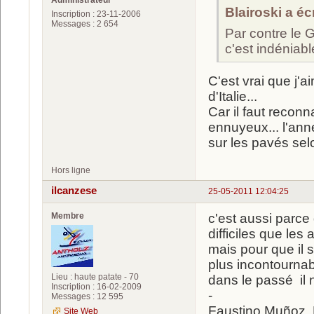
Administrateur
Blairoski a écr
Inscription : 23-11-2006
Messages : 2 654
Par contre le G
c'est indéniabl
C'est vrai que j'a
d'Italie...
Car il faut reconn
ennuyeux... l'anné
sur les pavés sel
Hors ligne
ilcanzese
25-05-2011 12:04:25
Membre
c'est aussi parce
difficiles que le
mais pour que il s
plus incontournab
Lieu : haute patate - 70
dans le passé il n
Inscription : 16-02-2009
-
Messages : 12 595
Faustino Muñoz. 
Site Web