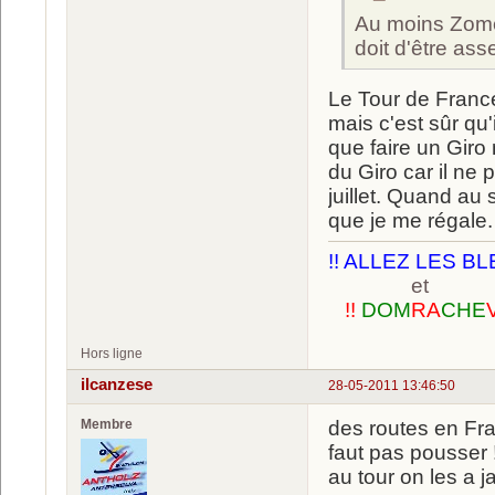
Au moins Zomeg
doit d'être as
Le Tour de France 
mais c'est sûr qu'
que faire un Giro 
du Giro car il ne 
juillet. Quand au 
que je me régale.
!! ALLEZ LES BL
et
!!
DOM
RA
CHE
Hors ligne
ilcanzese
28-05-2011 13:46:50
Membre
des routes en Fran
faut pas pousser !
au tour on les a j