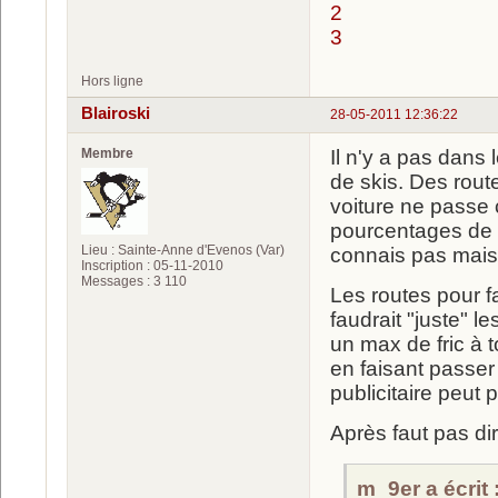
2
3
Hors ligne
Blairoski
28-05-2011 12:36:22
Membre
Il n'y a pas dans
de skis. Des rou
voiture ne passe
pourcentages de p
Lieu : Sainte-Anne d'Evenos (Var)
connais pas mais 
Inscription : 05-11-2010
Messages : 3 110
Les routes pour fa
faudrait "juste" 
un max de fric à t
en faisant passer
publicitaire peut 
Après faut pas di
m_9er a écrit 