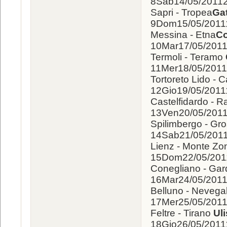
8Sab14/05/201
Sapri - Tropea
Gat
9Dom15/05/201
Messina - Etna
Co
10Mar17/05/20
Termoli - Teramo
11Mer18/05/20
Tortoreto Lido - 
12Gio19/05/201
Castelfidardo - 
13Ven20/05/20
Spilimbergo - Gr
14Sab21/05/20
Lienz - Monte Zo
15Dom22/05/20
Conegliano - Gar
16Mar24/05/20
Belluno - Nevega
17Mer25/05/20
Feltre - Tirano
Uli
18Gio26/05/20