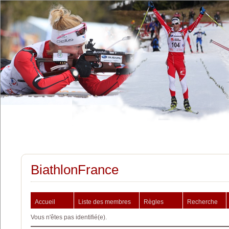
BiathlonFrance
Accueil
Liste des membres
Règles
Recherche
Vous n'êtes pas identifié(e).