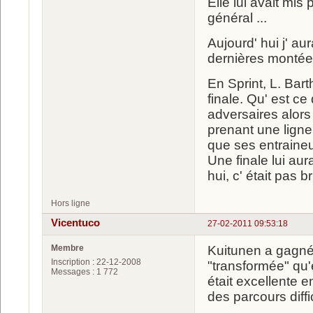
Elle lui avait mis 
général ...
Aujourd' hui j' a
dernières montées
En Sprint, L. Bar
finale. Qu' est ce 
adversaires alors
prenant une ligne 
que ses entraineur
Une finale lui aur
hui, c' était pas bri
Hors ligne
Vicentuco
27-02-2011 09:53:18
Membre
Kuitunen a gagné 
Inscription : 22-12-2008
"transformée" qu'e
Messages : 1 772
était excellente en
des parcours diffic