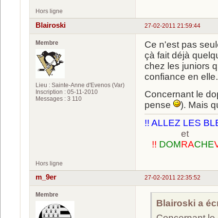
Hors ligne
Blairoski
27-02-2011 21:59:44
Membre
Ce n'est pas seu
çà fait déjà quelq
chez les juniors q
confiance en elle.
Lieu : Sainte-Anne d'Evenos (Var)
Inscription : 05-11-2010
Concernant le do
Messages : 3 110
pense
). Mais q
!! ALLEZ LES BL
et
!!
DOM
RA
CHE
Hors ligne
m_9er
27-02-2011 22:35:52
Membre
Blairoski a écr
Concernant le 