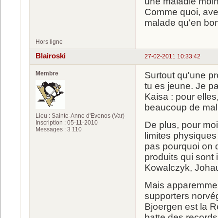
une maladie moins
Comme quoi, avec 
malade qu'en bon
Hors ligne
Blairoski
27-02-2011 10:33:42
Membre
Surtout qu'une pr
tu es jeune. Je p
Kaisa : pour elle
beaucoup de mal 
Lieu : Sainte-Anne d'Evenos (Var)
Inscription : 05-11-2010
De plus, pour moi,
Messages : 3 110
limites physiques
pas pourquoi on do
produits qui sont 
Kowalczyk, Johaug,
Mais apparemment,
supporters norvég
Bjoergen est la R
batte des records