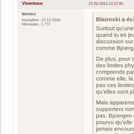
Vicentuco
27-02-2011 11:17:41
Membre
Blairoski a écr
Inscription : 22-12-2008
Messages : 1 772
Surtout qu'une
quand tu es je
discussion sur
comme Bjoerge
De plus, pour m
des limites ph
comprends pas 
comme elle, la 
pas ces limites
qu'elles sont p
Mais apparemme
supporters nor
pas. Bjoergen 
pourvu qu'elle
jamais encoura