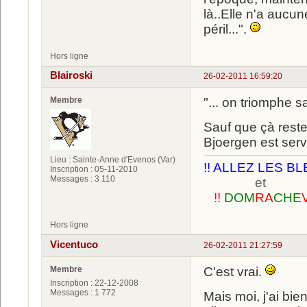
là..Elle n'a aucun
péril...".
Hors ligne
Blairoski
26-02-2011 16:59:20
Membre
"... on triomphe s
Sauf que çà reste
Bjoergen est serv
Lieu : Sainte-Anne d'Evenos (Var)
!! ALLEZ LES BL
Inscription : 05-11-2010
Messages : 3 110
et
!!
DOM
RA
CHE
Hors ligne
Vicentuco
26-02-2011 21:27:59
Membre
C'est vrai.
Inscription : 22-12-2008
Messages : 1 772
Mais moi, j'ai bi