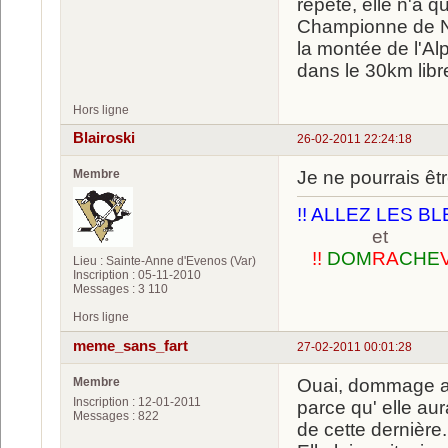
répète, elle n'a q
Championne de Nor
la montée de l'Al
dans le 30km libr
Hors ligne
Blairoski
26-02-2011 22:24:18
Membre
Je ne pourrais êt
!! ALLEZ LES BL
et
!!
DOM
RA
CHE
Lieu : Sainte-Anne d'Evenos (Var)
Inscription : 05-11-2010
Messages : 3 110
Hors ligne
meme_sans_fart
27-02-2011 00:01:28
Membre
Ouai, dommage aus
Inscription : 12-01-2011
parce qu' elle aur
Messages : 822
de cette dernière.