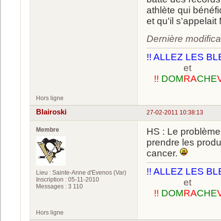
athlète qui bénéfi
et qu'il s'appelai
Dernière modifica
!! ALLEZ LES BL
et
!!
DOM
RA
CHE
Hors ligne
Blairoski
27-02-2011 10:38:13
Membre
HS : Le problème 
prendre les produ
cancer.
!! ALLEZ LES BL
Lieu : Sainte-Anne d'Evenos (Var)
Inscription : 05-11-2010
et
Messages : 3 110
!!
DOM
RA
CHE
Hors ligne