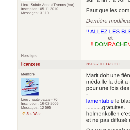
Lieu : Sainte-Anne d'Evenos (Var)
Inscription : 05-11-2010
Faut que les comb
Messages : 3 110
Dernière modifica
!! ALLEZ LES BL
et
!!
DOM
RA
CHE
Hors ligne
ilcanzese
28-02-2011 14:30:30
Membre
Marit doit une fiè
médaille la doit a 
pour une fois des
-
Lieu : haute patate - 70
lamentable
le bla
Inscription : 16-02-2009
...........gratuites.
Messages : 12 595
holmenkollen c'e
Site Web
et ne pas diffusé