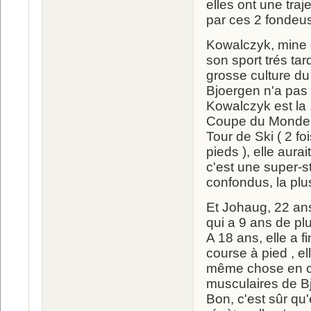
elles ont une traj
par ces 2 fondeu
Kowalczyk, mine d
son sport trés ta
grosse culture du
Bjoergen n'a pas 
Kowalczyk est la 
Coupe du Monde ( 
Tour de Ski ( 2 fo
pieds ), elle aura
c'est une super-s
confondus, la plus
Et Johaug, 22 an
qui a 9 ans de plu
A 18 ans, elle a 
course à pied , el
même chose en cy
musculaires de Bjo
Bon, c'est sûr qu'