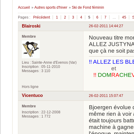
Accueil
»
Autres sports d'hiver
»
Ski de Fond féminin
Pages :
Précédent
1
2
3
4
5
6
7
…
45
S
Blairoski
26-02-2011 14:44:27
Membre
Nouveau titre mo
ALLEZ JUSTYNA !!!
que çà ne soit pa
!! ALLEZ LES BL
Lieu : Sainte-Anne d'Evenos (Var)
Inscription : 05-11-2010
et
Messages : 3 110
!!
DOM
RA
CHE
Hors ligne
Vicentuco
26-02-2011 15:07:47
Membre
Bjoergen évolue d
Inscription : 22-12-2008
même rien à voir 
Messages : 1 772
était toujours ba
machine à gagner.
l'époque, mainte