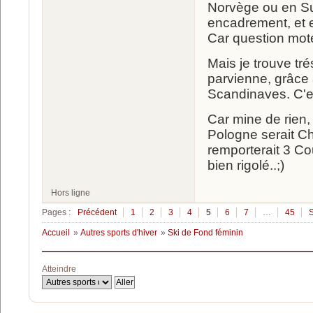
Norvège ou en Suè
encadrement, et el
Car question mot
Mais je trouve tr
parvienne, grâce 
Scandinaves. C'e
Car mine de rien, 
Pologne serait 
remporterait 3 C
bien rigolé..;)
Hors ligne
Pages :
Précédent
1
2
3
4
5
6
7
…
45
S
Accueil
»
Autres sports d'hiver
»
Ski de Fond féminin
Atteindre