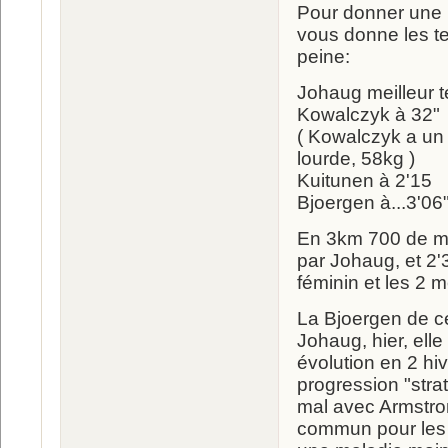
Pour donner une p
vous donne les te
peine:
Johaug meilleur 
Kowalczyk à 32"
( Kowalczyk a un 
lourde, 58kg )
Kuitunen à 2'15
Bjoergen à...3'06"
En 3km 700 de mon
par Johaug, et 2'
féminin et les 2 
La Bjoergen de ce
Johaug, hier, elle
évolution en 2 hi
progression "stra
mal avec Armstron
commun pour les 