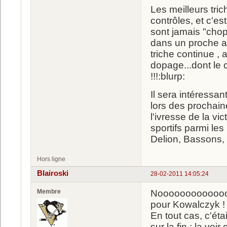
Les meilleurs tri
contrôles, et c'es
sont jamais "cho
dans un proche av
triche continue , 
dopage...dont le 
!!!:blurp:
Il sera intéressa
lors des prochaine
l'ivresse de la vi
sportifs parmi les
Delion, Bassons, 
Hors ligne
Blairoski
28-02-2011 14:05:24
Membre
Noooooooooooo
pour Kowalczyk 
En tout cas, c'éta
sur la fin ; la voi