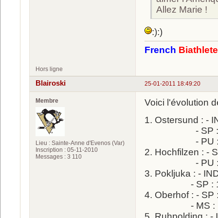
Allez Marie !
:):)
French
Biathlet
Hors ligne
Blairoski
25-01-2011 18:49:20
Membre
Voici l'évolution 
1. Ostersund : -
- SP : 36è
- PU : 20è
Lieu : Sainte-Anne d'Evenos (Var)
Inscription : 05-11-2010
2. Hochfilzen : -
Messages : 3 110
- PU : 20è
3. Pokljuka : - I
- SP : 15èm
4. Oberhof : - S
- MS : 18è
5. Ruhpolding : 