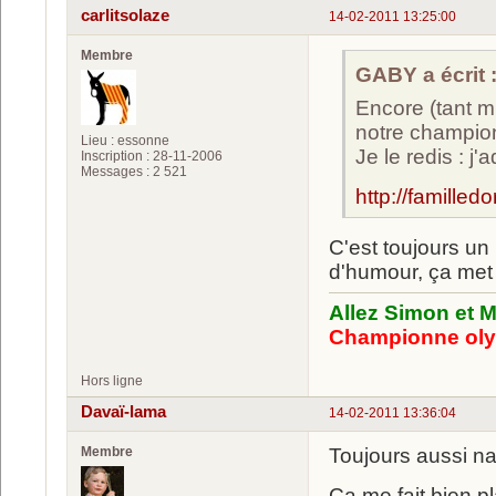
carlitsolaze
14-02-2011 13:25:00
Membre
GABY a écrit 
Encore (tant m
notre champio
Lieu : essonne
Je le redis : j'a
Inscription : 28-11-2006
Messages : 2 521
http://familledor
C'est toujours un 
d'humour, ça me
Allez Simon et M
Championne oly
Hors ligne
Davaï-lama
14-02-2011 13:36:04
Membre
Toujours aussi nat
Ca me fait bien pl