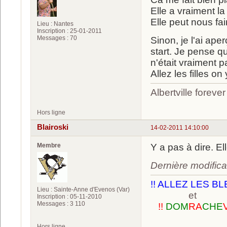
Elle a vraiment l
Elle peut nous f
Lieu : Nantes
Inscription : 25-01-2011
Messages : 70
Sinon, je l'ai ape
start. Je pense q
n'était vraiment 
Allez les filles on y
Albertville foreve
Hors ligne
Blairoski
14-02-2011 14:10:00
Membre
Y a pas à dire. Ell
Dernière modifica
!! ALLEZ LES BL
Lieu : Sainte-Anne d'Evenos (Var)
et
Inscription : 05-11-2010
Messages : 3 110
!!
DOM
RA
CHE
Hors ligne