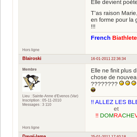
Elle devient poèt
T'as raison Marie
en forme pour la g
!!!
French
Biathlet
Hors ligne
Blairoski
16-01-2011 22:36:34
Membre
Elle ne finit plu
chose de nouveau 
????????
Lieu : Sainte-Anne d'Evenos (Var)
Inscription : 05-11-2010
!! ALLEZ LES BL
Messages : 3 110
et
!!
DOM
RA
CHE
Hors ligne
Davaï-lama
25-01-2011 17:40:18