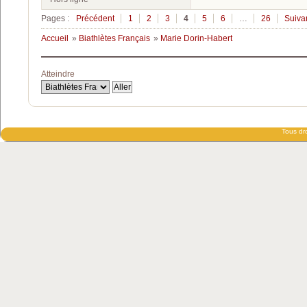
Pages :
Précédent
1
2
3
4
5
6
…
26
Suiva
Accueil
»
Biathlètes Français
»
Marie Dorin-Habert
Atteindre
Tous dro