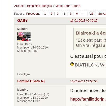
Accueil
»
Biathlètes Français
»
Marie Dorin-Habert
Pages :
Précédent
1
2
3
4
5
6
…
26
Suiva
GABY
16-01-2011 00:35:22
Membre
Blairoski a écr
"Et c'est parti
Lieu : Paris
Un vrai régal à
Inscription : 10-05-2010
Messages : 480
C'est aussi pour 
BIATHLON, W
Hors ligne
Famille Chats 43
16-01-2011 21:53:50
Membre
D'autres news d
Lieu : Pont Salomon (43)
Inscription : 13-10-2010
http://familledorin.
Messages : 1 942