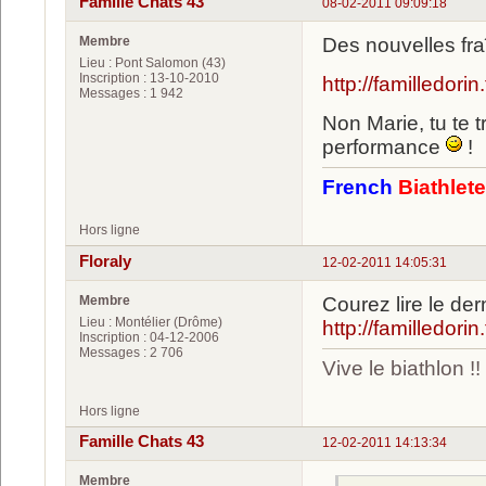
Famille Chats 43
08-02-2011 09:09:18
Membre
Des nouvelles fra
Lieu : Pont Salomon (43)
Inscription : 13-10-2010
http://familledorin
Messages : 1 942
Non Marie, tu te t
performance
!
French
Biathlet
Hors ligne
Floraly
12-02-2011 14:05:31
Membre
Courez lire le de
Lieu : Montélier (Drôme)
http://familledorin.
Inscription : 04-12-2006
Messages : 2 706
Vive le biathlon !!
Hors ligne
Famille Chats 43
12-02-2011 14:13:34
Membre