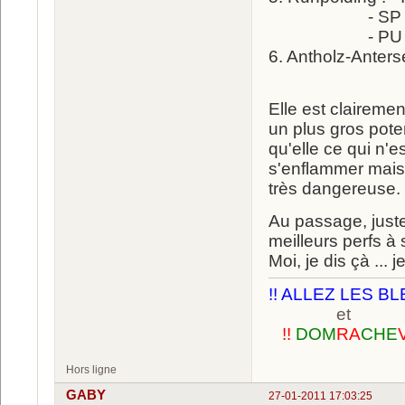
- SP : 9ème à 
- PU : 9è
6. Antholz-Anters
- MS : 8ème 
Elle est clairemen
un plus gros pote
qu'elle ce qui n'
s'enflammer mais 
très dangereuse.
Au passage, juste
meilleurs perfs 
Moi, je dis çà ... j
!! ALLEZ LES BL
et
!!
DOM
RA
CHE
Hors ligne
GABY
27-01-2011 17:03:25