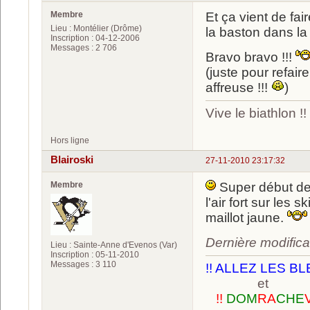
Membre
Et ça vient de fai
Lieu : Montélier (Drôme)
la baston dans la
Inscription : 04-12-2006
Messages : 2 706
Bravo bravo !!!
(juste pour refa
affreuse !!!
)
Vive le biathlon !!
Hors ligne
Blairoski
27-11-2010 23:17:32
Membre
Super début de 
l'air fort sur les 
maillot jaune.
Dernière modifica
Lieu : Sainte-Anne d'Evenos (Var)
Inscription : 05-11-2010
Messages : 3 110
!! ALLEZ LES BL
et
!!
DOM
RA
CHE