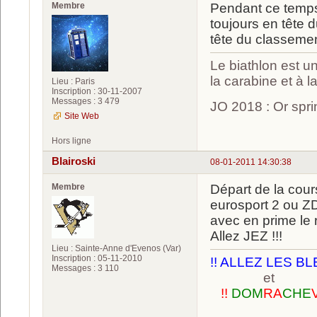
Membre
Pendant ce temps
toujours en tête 
tête du classemen
Le biathlon est un
la carabine et à l
Lieu : Paris
Inscription : 30-11-2007
Messages : 3 479
JO 2018 : Or spri
Site Web
Hors ligne
Blairoski
08-01-2011 14:30:38
Membre
Départ de la cour
eurosport 2 ou ZD
avec en prime le r
Allez JEZ !!!
Lieu : Sainte-Anne d'Evenos (Var)
Inscription : 05-11-2010
!! ALLEZ LES BL
Messages : 3 110
et
!!
DOM
RA
CHE