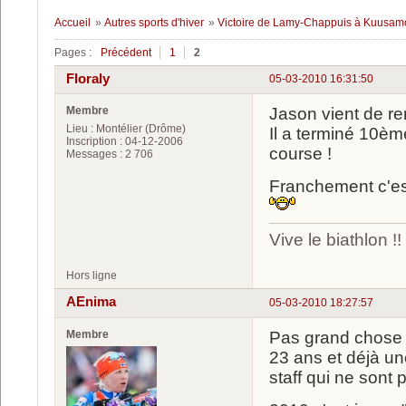
Accueil
»
Autres sports d'hiver
»
Victoire de Lamy-Chappuis à Kuusam
Pages :
Précédent
1
2
Floraly
05-03-2010 16:31:50
Membre
Jason vient de rem
Lieu : Montélier (Drôme)
Il a terminé 10ème
Inscription : 04-12-2006
course !
Messages : 2 706
Franchement c'es
Vive le biathlon !!
Hors ligne
AEnima
05-03-2010 18:27:57
Membre
Pas grand chose à 
23 ans et déjà u
staff qui ne sont