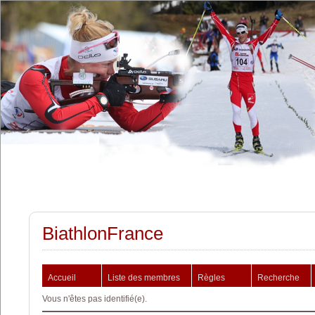
BiathlonFrance
Accueil
Liste des membres
Règles
Recherche
Vous n'êtes pas identifié(e).