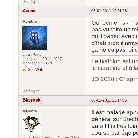
Hors ligne
Zanas
08-01-2011 15:01:58
Membre
Oui ben en ski il 
pas vu faire un te
qu'il partait ave
d'habitude il arr
ça ne va pas lui 
Lieu : Paris
Inscription : 30-11-2007
Le biathlon est un
Messages : 3 479
la carabine et à l
Site Web
JO 2018 : Or spri
Hors ligne
Blairoski
08-01-2011 15:14:35
Membre
Il est malade app
général sur Stec
aurait fini très loi
course par équip
Lieu : Sainte-Anne d'Evenos (Var)