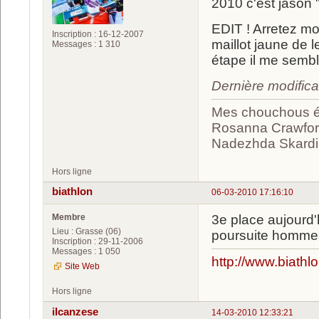
2010 c'est jason 
EDIT ! Arretez moi
Inscription : 16-12-2007
maillot jaune de 
Messages : 1 310
étape il me semble
Dernière modific
Mes chouchous ét
Rosanna Crawford
Nadezhda Skardin
Hors ligne
biathlon
06-03-2010 17:16:10
Membre
3e place aujourd'
Lieu : Grasse (06)
poursuite hommes
Inscription : 29-11-2006
Messages : 1 050
http://www.biathl
Site Web
Hors ligne
ilcanzese
14-03-2010 12:33:21