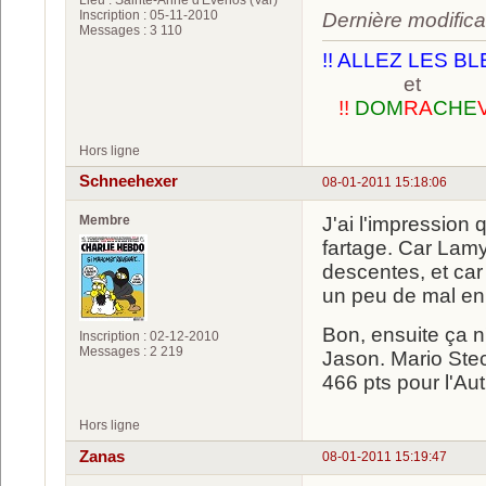
Inscription : 05-11-2010
Dernière modifica
Messages : 3 110
!! ALLEZ LES BL
et
!!
DOM
RA
CHE
Hors ligne
Schneehexer
08-01-2011 15:18:06
Membre
J'ai l'impression
fartage. Car Lam
descentes, et car 
un peu de mal en s
Bon, ensuite ça n
Inscription : 02-12-2010
Messages : 2 219
Jason. Mario Stec
466 pts pour l'Au
Hors ligne
Zanas
08-01-2011 15:19:47