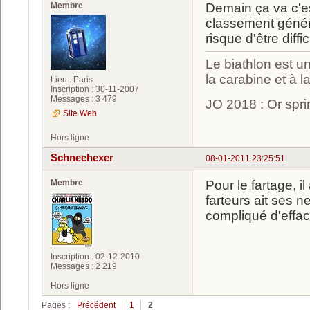
Membre
Demain ça va c'e
classement généra
risque d'être diff
Le biathlon est un
la carabine et à l
Lieu : Paris
Inscription : 30-11-2007
Messages : 3 479
JO 2018 : Or spri
Site Web
Hors ligne
Schneehexer
08-01-2011 23:25:51
Membre
Pour le fartage, i
farteurs ait ses 
compliqué d'effac
Inscription : 02-12-2010
Messages : 2 219
Hors ligne
Pages :
Précédent
1
2